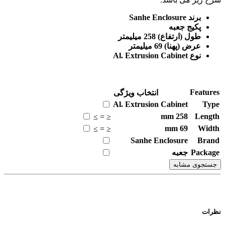
برند Sanhe Enclosure
پکیج جعبه
طول (ارتفاع) 258 میلیمتر
عرض (پهنا) 69 میلیمتر
نوع Al. Extrusion Cabinet
Featu
انتخاب ویژگی
Al. Extrusion Cabinet
Ty
mm
258
Leng
≥
=
≤
mm
69
Wid
≥
=
≤
Sanhe Enclosure
Bra
Packa
جعبه
تجوی مشابه
ات