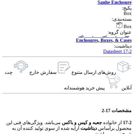
Sanhe Enclos
ج:
B
ه‌بندی:
B
ان گروه:
عبه و کیس و باکس
Enclosures, Boxes, & Ca
اشیت:
17-2 
روش‌های ارسال‌ متنوع
سفارش خارج
چت
این
پیش خرید هوشمندانه
صات 17-2
1
از خانواده
جعبه و کیس و باکس
می‌باشد. ویژگی‌های فنی این
صول براساس
دیتاشیت
ارایه شده از سوی تولید کننده آن به
 زیر می باشد: