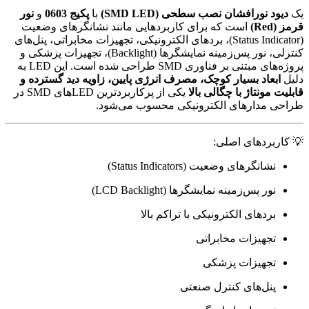
یک
دیود نورافشان نصب سطحی (SMD LED)
با
پکیج 0603
و
نور
قرمز (Red)
است که برای کاربردهایی مانند نشانگرهای وضعیت
(Status Indicator)، بردهای الکترونیکی، تجهیزات مخابراتی، پنل‌های
کنترلی، نور پس‌زمینه نمایشگرها (Backlight)، تجهیزات پزشکی و
پروژه‌های مبتنی بر فناوری SMD طراحی شده است. این LED به
دلیل
ابعاد بسیار کوچک، مصرف انرژی پایین، زاویه دید گسترده و
قابلیت مونتاژ با چگالی بالا
یکی از پرکاربردترین LEDهای SMD در
طراحی مدارهای الکترونیکی محسوب می‌شود.
💡 کاربردهای اصلی:
نشانگرهای وضعیت (Status Indicators)
نور پس‌زمینه نمایشگرها (LCD Backlight)
بردهای الکترونیکی با تراکم بالا
تجهیزات مخابراتی
تجهیزات پزشکی
پنل‌های کنترل صنعتی