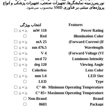
نور پس‌زمینه نمایشگرها، تجهیزات صنعتی، تجهیزات پزشکی و انواع
پروژه‌های مبتنی بر فناوری SMD
محسوب می‌شود.
Features
انتخاب ویژگی
mW
110
Power Rating
≥
=
≤
Red
Illumination Color
mA
25
Forward Current (If)
≥
=
≤
nm
476.5
Wavelength
≥
=
≤
V
4
Forward Voltage (Vf)
≥
=
≤
mcd
72
Luminous Intensity
≥
=
≤
deg
120
Viewing Angle
≥
=
≤
Colorless
Lens Color
mm
1.6
LED Size
≥
=
≤
LED
Type
°C
-40
Minimum Operating Temperature
≥
=
≤
°C
+85
Maximum Operating Temperature
≥
=
≤
Non-Brand
Brand
0603
Package