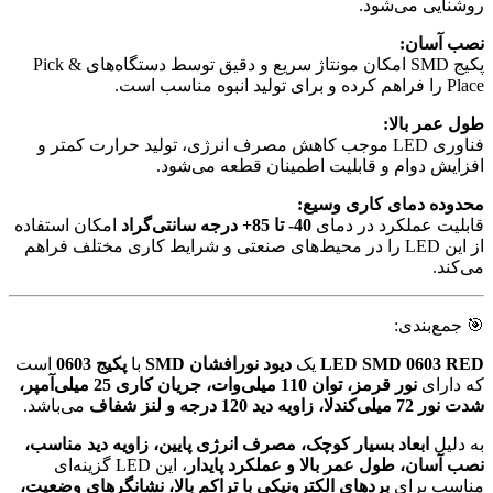
روشنایی می‌شود.
نصب آسان:
پکیج SMD امکان مونتاژ سریع و دقیق توسط دستگاه‌های Pick &
Place را فراهم کرده و برای تولید انبوه مناسب است.
طول عمر بالا:
فناوری LED موجب کاهش مصرف انرژی، تولید حرارت کمتر و
افزایش دوام و قابلیت اطمینان قطعه می‌شود.
محدوده دمای کاری وسیع:
قابلیت عملکرد در دمای
40- تا 85+ درجه سانتی‌گراد
امکان استفاده
از این LED را در محیط‌های صنعتی و شرایط کاری مختلف فراهم
می‌کند.
🎯 جمع‌بندی:
LED SMD 0603 RED
یک
دیود نورافشان SMD
با
پکیج 0603
است
که دارای
نور قرمز، توان 110 میلی‌وات، جریان کاری 25 میلی‌آمپر،
شدت نور 72 میلی‌کندلا، زاویه دید 120 درجه و لنز شفاف
می‌باشد.
به دلیل
ابعاد بسیار کوچک، مصرف انرژی پایین، زاویه دید مناسب،
نصب آسان، طول عمر بالا و عملکرد پایدار
، این LED گزینه‌ای
مناسب برای
بردهای الکترونیکی با تراکم بالا، نشانگرهای وضعیت،