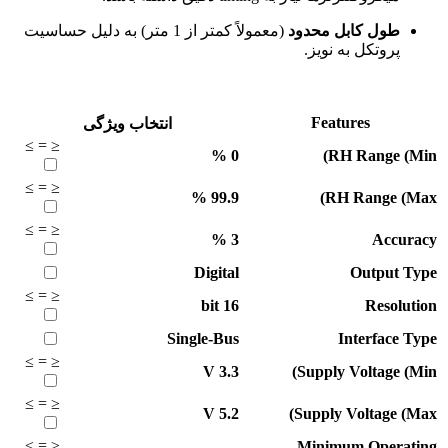
طول کابل محدود
(معمولاً کمتر از 1 متر) به دلیل حساسیت
پروتکل به نویز.
Features
انتخاب ویژگی
≥
=
≤
%
0
RH Range (Min)
≥
=
≤
%
99.9
RH Range (Max)
≥
=
≤
%
3
Accuracy
Digital
Output Type
≥
=
≤
bit
16
Resolution
Single-Bus
Interface Type
≥
=
≤
V
3.3
Supply Voltage (Min)
≥
=
≤
V
5.2
Supply Voltage (Max)
≥
=
≤
Minimum Operating