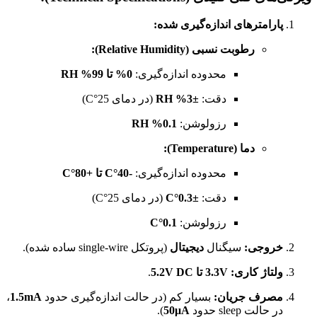
پارامترهای اندازه‌گیری شده:
رطوبت نسبی (Relative Humidity):
محدوده اندازه‌گیری:
0% تا 99% RH
دقت:
±3% RH
(در دمای 25°C)
رزولوشن:
0.1% RH
دما (Temperature):
محدوده اندازه‌گیری:
-40°C تا +80°C
دقت:
±0.3°C
(در دمای 25°C)
رزولوشن:
0.1°C
خروجی:
سیگنال
دیجیتال
(پروتکل single-wire ساده شده).
ولتاژ کاری:
3.3V تا 5.2V DC
.
مصرف جریان:
بسیار کم (در حالت اندازه‌گیری حدود
1.5mA
،
در حالت sleep حدود
50μA
).