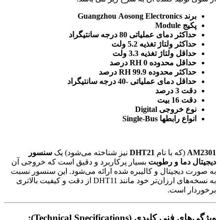
برند Guangzhou Aosong Electronics
پکیج Module
حداکثر دمای عملیاتی 80 درجه سانتیگراد
حداکثر ولتاژ تغذیه 5.2 ولت
حداقل ولتاژ تغذیه 3.3 ولت
حداقل محدوده RH 0 درصد
حداکثر محدوده RH 99.9 درصد
حداقل دمای عملیاتی -40 درجه سانتیگراد
دقت 3 درصد
دقت 16 بیت
نوع خروجی Digital
انواع رابطها Single-Bus
AM2301
(که با نام
DHT21
نیز شناخته می‌شود) یک
سنسور
دیجیتال دما و رطوبت
بسیار پرکاربرد و دقیق است که خروجی آن
به صورت دیجیتال و کالیبره شده ارائه می‌شود. این سنسور نسبت
به نسخه‌های ارزان‌تر خود مانند DHT11 از دقت و کیفیت بالاتری
برخوردار است.
ویژگی‌های فنی کلیدی (Technical Specifications):