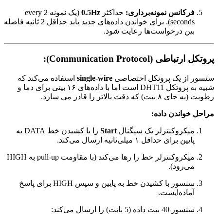
فرکانس نمونه‌برداری:
حداکثر
0.5Hz
(یک نمونه every 2
seconds). برای خواندن داده‌های جدید باید حداقل 2 ثانیه فاصله
بین درخواست‌ها رعایت شود.
پروتکل ارتباطی (Communication Protocol):
سنسور از یک پروتکل اختصاصی
single-wire
استفاده می‌کند که
شبیه به پروتکل DHT11 است اما با داده‌های ۱۶ بیتی برای دما و
رطوبت (به جای ۸ بیت) که دقت بالاتر را قادر می سازد.
مراحل خواندن داده:
میکروکنترلر یک سیگنال
Start
را با کشیدن خط DATA به
پایین برای حداقل ۱ میلی‌ثانیه ارسال می‌کند.
میکروکنترلر خط را رها می‌کند (با مقاومت pull-up به HIGH
می‌رود).
سنسور با کشیدن خط به پایین و سپس HIGH برای پاسخ
آماده‌ایست.
سنسور 40 بیت داده (5 بایت) را ارسال می‌کند: