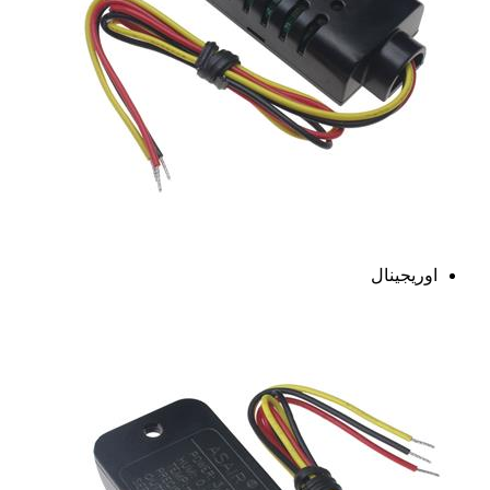
اوریجینال