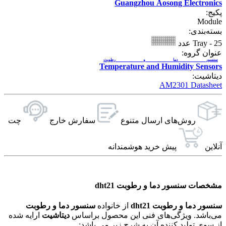
Guangzhou Aosong Electronics
پکیج:
Module
بسته‌بندی:
25 عدد
-
Tray
عنوان گروه:
سنسور دما و رطوبت
Temperature and Humidity Sensors
دیتاشیت:
AM2301 Datasheet
روش‌های ارسال‌ متنوع
سفارش خارج
چت
آنلاین
پیش خرید هوشمندانه
مشخصات سنسور دما و رطوبت dht21
سنسور دما و رطوبت dht21
از خانواده
سنسور دما و رطوبت
می‌باشد. ویژگی‌های فنی این محصول براساس
دیتاشیت
ارایه شده
از سوی تولید کننده آن به شرح زیر می باشد: