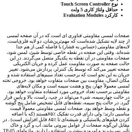
نوع Touch Screen Controller
حداقل ولتاژ کاری 5 ولت
کارکرد Evaluation Modules
صفحات لمسی مقاومتی فناوری ای است که در آن صفحه لمسی
از چند لایه تشکیل شده‌است که مهم‌ترین‌شان، دو لایه فلزی‌است.
لایه‌های مقاومتی (حساس به فشار) با فاصله کمی از هم جدا
شده‌اند. وقتی این صفحه در نقطه خاصی توسط شیئ، لمس شود،
صفحات مقاومتی در آن نقطه به یکدیگر متصل می‌گردند. در این
حالت صفحه به صورت مقاومت عمل کرده و جریان الکتریکی
صفحه تغییر می‌کند که توسط یک کنترلر، پردازش می‌شود. تغییر
جریان به این نحو است که برحسب تعداد سیم‌های استفاده شده و
مکان اتصال، مقاومت بین صفحات متفاوت خواهد بود. خروجی تخته
لمسی معمولاً چهار، پنج و هشت‌ سیمه ‌است و مکان لایه‌های
مقاومتی برحسب تعداد خروجی مورد استفاده متفاوت خواهد بود.
در حالت چهارسیمه، شیء می‌تواند در چپ، راست، بالا و پایین قرار
گیرد. در حالت پنج سیمه، نقطه‌های قابل تشخیص شامل پنج گوشه
و نقطه وسط خواهد بود. صفحات لمسی مقاومتی معمولاً قیمت
مناسبی دارند؛ ولی دارای قدرت تفکیک ٪۷۵هستند (که با اضافه
کردن فیلم‌های پلاستیکی و شیشه‌ای تا ٪۸۵ قابل افزایش است) . در
مقابل این‌گونه صفحات از عوامل بیرونی مانند، آب و گرد و خاک
تأثیر نمی‌پذیرند و امروزه بیشترین استفاده را دارند. ماژولهای TP-05