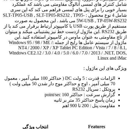
شامل کنترلر های لمسی آنالوگ مقاومتی می باشد که عملکرد
بسیار خوبی را برای پنل های لمسی فراهم می کند که این سری
شامل 4 نوع محصول : SLT-TP05-USB , SLT-TP05-RS232 , TP05-
5W-USB , TP-05W-RS232 می باشد . این محصول به صورت
مستقیم از طریق پورت USB با کامپیوتر ارتباط برقرار می کند یا از
طریق RS232 .این ماژول ازدست خط نیز پشتیبانی میکند و میتوان
از تاچ مقاومتی به عنوان ماوس در کامپیوتر استفاده کنید .این
ماژول از سیستم عامل ها رایج از جمله :Windows 95 / 98 / ME /
NT4 / 2000 / XP / XP Tablet PC Edition / Vista / 7 / 8 / 8.1,
Windows CE2.12 / 3.0 / 4.0 / 5.0 / 6.0 / 7.0 / 2013 / .NET, DOS,
Linux and iMac
ویژگی های این ماژول :
الزامات قدرت : 5 ولت DC ( حداکثر 100 میلی آمپر ، معمول
70 میلی آمپر ، اوج و حداکثر موج دار شدن 50 میلی ولت )
پروتکل : سریال RS232
گزارش سرعت : حداکثر 160 point/sec
زمان پاسخ حداکثر 35 متر بر ثانیه
مقاومت پنل : 200 تا 900 اهم
Features
انتخاب ویژگی