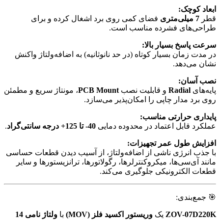
ابعاد کوچک:
قطر
7 میلی‌متری
فضای کمی روی برد اشغال کرده و برای
طراحی‌های فشرده مناسب است.
سرعت پاسخ بسیار بالا:
در مدت زمان بسیار کوتاه (در حد نانوثانیه) به اضافه‌ولتاژ واکنش
نشان می‌دهد.
نصب آسان:
پایه‌های
Radial
و قابلیت نصب
PCB Mount
، مونتاژ سریع و مطمئن
روی برد مدار چاپی را امکان‌پذیر می‌سازد.
پایداری حرارتی مناسب:
عملکرد قابل اعتماد در محدوده دمایی
40- تا 125+ درجه سانتی‌گراد
.
افزایش طول عمر تجهیزات:
با جذب انرژی ناشی از اضافه‌ولتاژ، از آسیب دیدن قطعات حساسی
مانند آی‌سی‌ها، میکروکنترلرها، رگولاتورها، ترانزیستورها و سایر
قطعات الکترونیکی جلوگیری می‌کند.
🎯 جمع‌بندی:
ZOV-07D220K
یک
وریستور اکسید فلز (MOV)
با
ولتاژ نامی 14