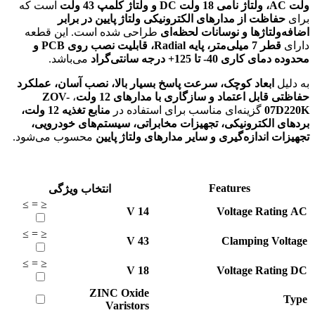
ولت AC، ولتاژ نامی 18 ولت DC و ولتاژ کلمپ 43 ولت
است که
برای
حفاظت از مدارهای الکترونیکی ولتاژ پایین در برابر
اضافه‌ولتاژها و نوسانات لحظه‌ای
طراحی شده است. این قطعه
دارای
قطر 7 میلی‌متر، پایه Radial، قابلیت نصب روی PCB و
محدوده دمای کاری 40- تا 125+ درجه سانتی‌گراد
می‌باشد.
به دلیل
ابعاد کوچک، سرعت پاسخ بسیار بالا، نصب آسان، عملکرد
حفاظتی قابل اعتماد و سازگاری با مدارهای 12 ولت
،
ZOV-
07D220K
گزینه‌ای مناسب برای استفاده در
منابع تغذیه 12 ولت،
بردهای الکترونیکی، تجهیزات مخابراتی، سیستم‌های خودرویی،
تجهیزات اندازه‌گیری و سایر مدارهای ولتاژ پایین
محسوب می‌شود.
Features
انتخاب ویژگی
≥
=
≤
V
14
Voltage Rating AC
≥
=
≤
V
43
Clamping Voltage
≥
=
≤
V
18
Voltage Rating DC
ZINC Oxide
Type
Varistors