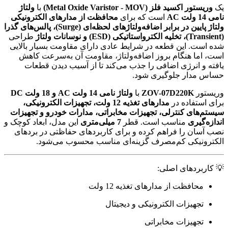
یک
وریستور اکسید فلز (Metal Oxide Varistor - MOV)
با
ولتاژ
نامی 14 ولت AC
است که برای
محافظت از مدارهای الکترونیکی
ولتاژ پایین در برابر اضافه‌ولتاژهای لحظه‌ای (Surge)، پالس‌های گذرا
(Transient)، تخلیه الکترواستاتیکی (ESD) و نوسانات ولتاژ
طراحی
شده است. این قطعه در شرایط عادی دارای مقاومت بسیار بالایی
است، اما هنگام بروز اضافه‌ولتاژ، مقاومت آن به‌سرعت کاهش
یافته و انرژی اضافی را جذب می‌کند تا از آسیب دیدن قطعات
حساس مدار جلوگیری شود.
وریستور
ZOV-07D220K
با
ولتاژ نامی 14 ولت AC و 18 ولت DC
برای استفاده در
مدارهای تغذیه 12 ولت، تجهیزات الکترونیکی،
سیستم‌های کنترلی، تجهیزات مخابراتی، مدارات خودرو و تجهیزات
اندازه‌گیری
مناسب است. قطر
7 میلی‌متری
این مدل، ابعاد کوچک و
نصب آسان را فراهم کرده و برای کاربردهای حفاظتی در بردهای
الکترونیکی کم‌مصرف گزینه‌ای مناسب محسوب می‌شود.
💡 کاربردهای اصلی:
محافظت از مدارهای تغذیه 12 ولت
تجهیزات الکترونیکی و دیجیتال
تجهیزات مخابراتی