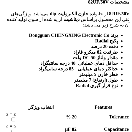
مشخصات 82UF/50V
82UF/50V
از خانواده
خازن الکترولیت dip
می‌باشد. ویژگی‌های
فنی این محصول براساس
دیتاشیت
ارایه شده از سوی تولید کننده
آن به شرح زیر می باشد:
برند Dongguan CHENGXING Electronic Co
پکیج Radial
دقت 20 درصد
ظرفیت 82 میکرو فاراد
مقدار ولتاژ DC 50 ولت
حداقل دمای عملیاتی -40 درجه سانتیگراد
حداکثر دمای عملیاتی +85 درجه سانتیگراد
قطر خازن 5 میلیمتر
طول (ارتفاع) 7 میلیمتر
نوع قرار گیری Radial
Features
انتخاب ویژگی
≥
=
≤
%
20
Tolerance
≥
=
≤
µF
82
Capacitance