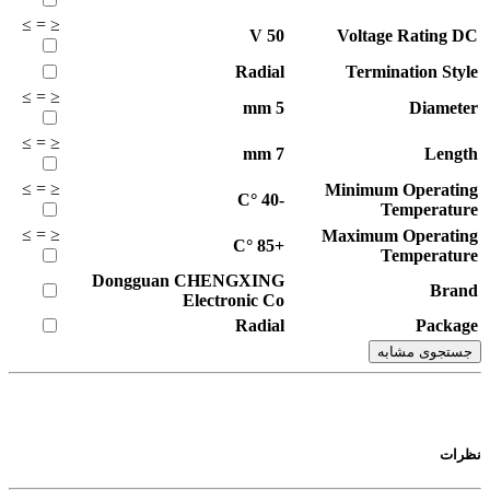
≥
=
≤
V
50
Voltage Rating DC
Radial
Termination Style
≥
=
≤
mm
5
Diameter
≥
=
≤
mm
7
Length
≥
=
≤
Minimum Operating
°C
-40
Temperature
≥
=
≤
Maximum Operating
°C
+85
Temperature
Dongguan CHENGXING
Brand
Electronic Co
Radial
Package
جستجوی مشابه
نظرات