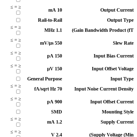
≥
=
≤
mA
10
Output Current
Rail-to-Rail
Output Type
≥
=
≤
MHz
1.1
Gain Bandwidth Product (fT)
≥
=
≤
mV/µs
550
Slew Rate
≥
=
≤
pA
150
Input Bias Current
≥
=
≤
µV
150
Input Offset Voltage
General Purpose
Input Type
≥
=
≤
fA/sqrt Hz
70
Input Noise Current Density
≥
=
≤
pA
900
Input Offset Current
SMD
Mounting Style
≥
=
≤
mA
1.2
Supply Current
≥
=
≤
V
2.4
Supply Voltage (Min)