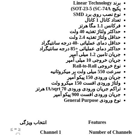
برند Linear Technology
پکیج SOT-23-5 (SC-74A)
نوع نصب روی برد SMD
تعداد کانال 1 کانال
فرکانس 1.1 مگا هرتز
حداکثر ولتاژ تغذیه 40 ولت
حداقل ولتاژ تغذیه 2.4 ولت
حداقل دمای عملیاتی -40 درجه سانتیگراد
حداکثر دمای عملیاتی +85 درجه سانتیگراد
جریان تامین 1.2 میلی آمپر
جریان خروجی 10 میلی آمپر
نوع خروجی Rail-to-Rail
سرعت 550 میلی ولت بر میکروثانیه
جریان ورودی 150 پیکو آمپر
ولتاژ ورودی افست 150 میکرو ولت
تراکم جریان ورودی ورودی 70 fA/sqrt هرتز
جریان ورودی افست 900 پیکو آمپر
نوع ورودی General Purpose
Features
انتخاب ویژگی
≥
=
≤
Channel
1
Number of Channels