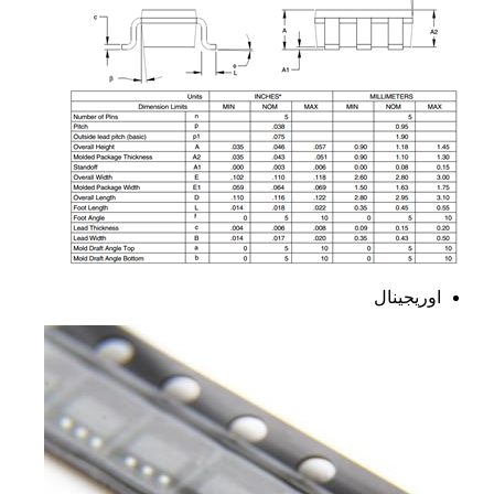
اوریجینال