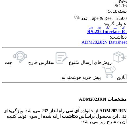
پکیج:
SO-16
بسته‌بندی:
2,500 عدد
-
Tape & Reel
عنوان گروه:
آی سی راه انداز 232
RS-232 Interface IC
دیتاشیت:
ADM202JRN Datasheet
روش‌های ارسال‌ متنوع
سفارش خارج
چت
آنلاین
پیش خرید هوشمندانه
مشخصات ADM202JRN
ADM202JRN
از خانواده
آی سی راه انداز 232
می‌باشد. ویژگی‌های
فنی این محصول براساس
دیتاشیت
ارایه شده از سوی تولید کننده
آن به شرح زیر می باشد: