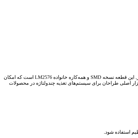
یک رگولاتور سوئیچینگ کاهنده (Buck) مجتمع قابل تنظیم با توان بالا، بهینه‌شده برای مونتاژ سطحی (SMD) و طراحی‌های صنعتی انعطاف‌پذیر. این قطعه نسخه SMD و همه‌کاره خانواده LM2576 است که امکان
طیف وسیعی از ولتاژهای خروجی را از یک منبع ورودی واحد، در یک پکیج مدرن و مستحکم فراهم می‌سازد. آی سی LM2576S-ADJ ابزار اصلی طراحان برای سیستم‌های تغذیه چندولتاژه در محصولات
ظیم استفاده شود.