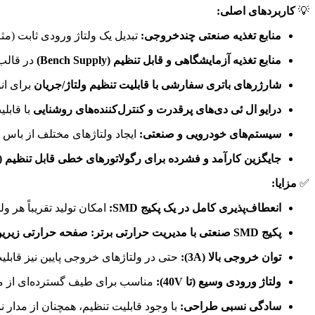
💡
کاربردهای اصلی:
منابع تغذیه صنعتی چندخروجی:
تبدیل یک ولتاژ ورودی ثابت (مثلاً 24V) به چندین ولتاژ مختلف مورد نیاز روی برد (12V, 5V, 3.3V, 1.8V) در طراحی‌ها
منابع تغذیه آزمایشگاهی و قابل تنظیم (Bench Supply)
در قالب
شارژرهای باتری سفارشی با قابلیت تنظیم ولتاژ/جریان
برای انو
درایو ال ئی دی‌های پرقدرت و کنترل‌کننده‌های روشنایی
با قابلی
سیستم‌های خودرویی و صنعتی:
ایجاد ولتاژهای مختلف از باس 
جایگزین کارآمد و فشرده برای رگولاتورهای خطی قابل تنظیم (مثل 17
✅
مزایا:
انعطاف‌پذیری کامل در یک پکیج SMD:
امکان تولید تقریباً هر ولتاژی در محدوده 1.23V-37V، آن را به یک قط
پکیج SMD صنعتی با مدیریت حرارتی برتر:
صفحه حرارتی زیری
توان خروجی بالا (3A):
حتی در ولتاژهای خروجی پایین نیز قابلیت
ولتاژ ورودی وسیع (تا 40V):
مناسب برای طیف گسترده‌ای از منا
سادگی نسبی طراحی:
با وجود قابلیت تنظیم، همچنان از مدار نمونه ساده خانو