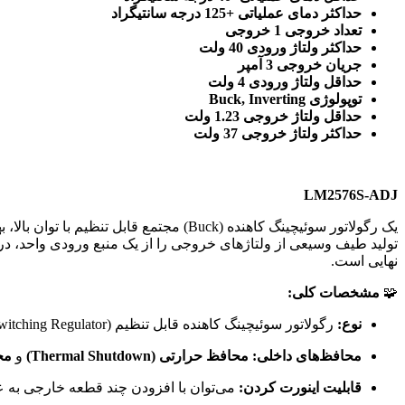
حداکثر دمای عملیاتی +125 درجه سانتیگراد
تعداد خروجی 1 خروجی
حداکثر ولتاژ ورودی 40 ولت
جریان خروجی 3 آمپر
حداقل ولتاژ ورودی 4 ولت
توپولوژی Buck, Inverting
حداقل ولتاژ خروجی 1.23 ولت
حداکثر ولتاژ خروجی 37 ولت
LM2576S-ADJ
نهایی است.
🧩
مشخصات کلی:
نوع:
رگولاتور سوئیچینگ کاهنده قابل تنظیم (Adjustable Buck Switching Regulator)
محافظ‌های داخلی:
محافظ حرارتی (Thermal Shutdown)
و
محاف
قابلیت اینورت کردن:
می‌توان با افزودن چند قطعه خارجی به 