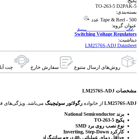
پکیج:
TO-263-5 D2PAK-5
بسته‌بندی:
500 عدد
-
Tape & Reel
عنوان گروه:
رگولاتور سوئیچینگ
Switching Voltage Regulators
دیتاشیت:
LM2576S-ADJ Datasheet
روش‌های ارسال‌ متنوع
سفارش خارج
چت آنل
مشخصات LM2576S-ADJ
LM2576S-ADJ
از خانواده
رگولاتور سوئیچینگ
می‌باشد. ویژگی‌های فنی این محصول براساس
برند National Semiconductor
پکیج TO-263-5
نوع نصب روی برد SMD
کارکرد Inverting, Step-Down
حداقل دمای عملیاتی -40 درجه سانتیگراد