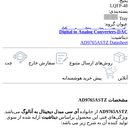
پکیج:
LQFP-48
بسته‌بندی:
Tray
عنوان گروه:
آی سی مبدل دیجیتال به آنالوگ
Digital to Analog Converters-DAC
دیتاشیت:
AD9765ASTZ Datasheet
روش‌های ارسال‌ متنوع
سفارش خارج
چت
آنلاین
پیش خرید هوشمندانه
مشخصات AD9765ASTZ
AD9765ASTZ
از خانواده
آی سی مبدل دیجیتال به آنالوگ
می‌باشد.
ویژگی‌های فنی این محصول براساس
دیتاشیت
ارایه شده از سوی
تولید کننده آن به شرح زیر می باشد: