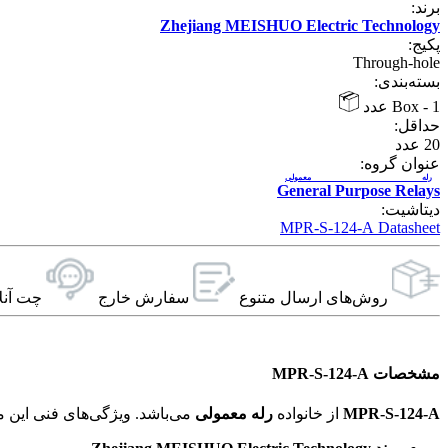
برند:
Zhejiang MEISHUO Electric Technology
پکیج:
Through-hole
بسته‌بندی:
1 عدد
-
Box
حداقل:
20
عدد
عنوان گروه:
رله معمولی
General Purpose Relays
دیتاشیت:
MPR-S-124-A Datasheet
روش‌های ارسال‌ متنوع
سفارش خارج
چت آنل
مشخصات MPR-S-124-A
MPR-S-124-A
از خانواده
رله معمولی
می‌باشد. ویژگی‌های فنی این محصول براساس