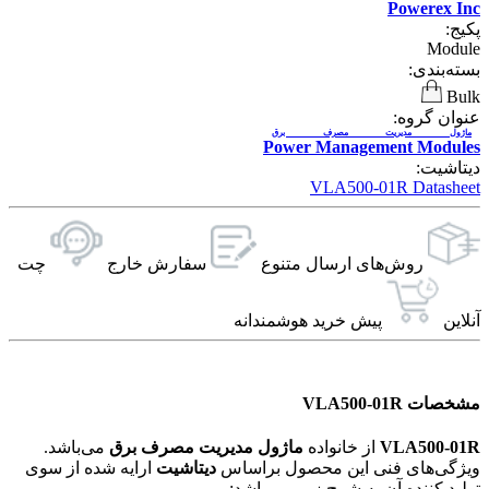
Powerex Inc
پکیج:
Module
بسته‌بندی:
Bulk
عنوان گروه:
ماژول مدیریت مصرف برق
Power Management Modules
دیتاشیت:
VLA500-01R Datasheet
روش‌های ارسال‌ متنوع
سفارش خارج
چت
آنلاین
پیش خرید هوشمندانه
مشخصات VLA500-01R
VLA500-01R
از خانواده
ماژول مدیریت مصرف برق
می‌باشد.
ویژگی‌های فنی این محصول براساس
دیتاشیت
ارایه شده از سوی
تولید کننده آن به شرح زیر می باشد: