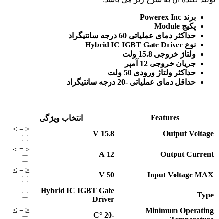
برند Powerex Inc
پکیج Module
حداکثر دمای عملیاتی 60 درجه سانتیگراد
نوع Hybrid IC IGBT Gate Driver
ولتاژ خروجی 15.8 ولت
جریان خروجی 12 آمپر
حداکثر ولتاژ ورودی 50 ولت
حداقل دمای عملیاتی -20 درجه سانتیگراد
Features
انتخاب ویژگی
≥
=
≤
V
15.8
Output Voltage
≥
=
≤
A
12
Output Current
≥
=
≤
V
50
Input Voltage MAX
Hybrid IC IGBT Gate
Type
Driver
≥
=
≤
Minimum Operating
°C
-20