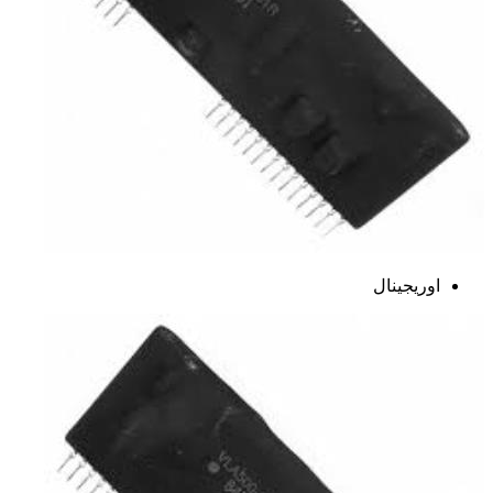
اوریجینال