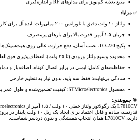
منبع تغذیه کم‌نویز برای مدارهای RF و اندازه‌گیری
✅
مزایا:
ولتاژ ۱۰ ولت دقیق با تلورانس ۲۰۰ میلی‌ولت: ایده آل برای کاربردهای حساس
جریان ۱.۵ آمپر: قدرت بالا برای بارهای پرمصرف
پکیج TO-220: نصب آسان، دفع حرارت عالی روی هیت‌سینک‌های استاندارد
محدوده وسیع ولتاژ ورودی (تا ۳۵ ولت): انعطاف‌پذیری فوق‌العاده در انتخاب منبع
حفاظت‌های کامل: ایمنی در برابر اتصال کوتاه، اضافه‌بار و دمای بالا (تا ۱۵۰ در
سادگی بی‌نهایت: فقط سه پایه، بدون نیاز به تنظیم خارجی
محصول STMicroelectronics: کیفیت تضمین‌شده و طول عمر بالا
🎯
جمع‌بندی:
دارید، L7810CV همان انتخاب همیشگی و بدون دردسر شماست.