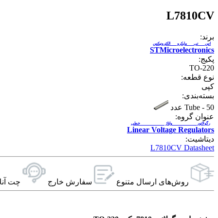
L7810CV
برند:
اس تی مایکرو الکترونیکس
STMicroelectronics
پکیج:
TO-220
نوع قطعه:
کپی
بسته‌بندی:
50 عدد
-
Tube
عنوان گروه:
رگولاتور ولتاژ خطی
Linear Voltage Regulators
دیتاشیت:
L7810CV Datasheet
روش‌های ارسال‌ متنوع
سفارش خارج
چت آنل