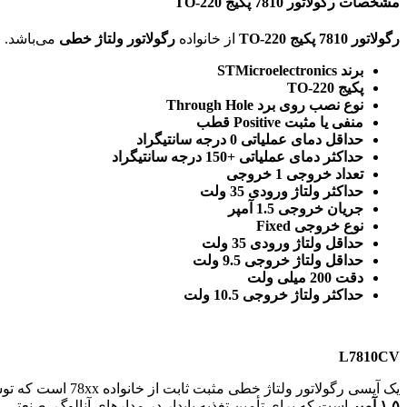
مشخصات رگولاتور 7810 پکیج TO-220
رگولاتور 7810 پکیج TO-220
از خانواده
رگولاتور ولتاژ خطی
می‌باشد. ویژگی‌های فنی این محصول براساس
برند STMicroelectronics
پکیج TO-220
نوع نصب روی برد Through Hole
منفی یا مثبت Positive قطب
حداقل دمای عملیاتی 0 درجه سانتیگراد
حداکثر دمای عملیاتی +150 درجه سانتیگراد
تعداد خروجی 1 خروجی
حداکثر ولتاژ ورودی 35 ولت
جریان خروجی 1.5 آمپر
نوع خروجی Fixed
حداقل ولتاژ ورودی 35 ولت
حداقل ولتاژ خروجی 9.5 ولت
دقت 200 میلی ولت
حداکثر ولتاژ خروجی 10.5 ولت
L7810CV
یک آیسی رگولاتور ولتاژ خطی مثبت ثابت از خانواده 78xx است که توسط
۱.۵ آمپر
است که برای تأمین تغذیه پایدار در مدارهای آنالوگ، صنعتی، سنسورها و پروژه‌هایی که به ریل