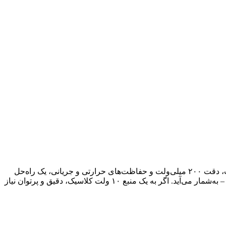
L7810CV یک رگولاتور ولتاژ خطی ۱۰ ولت / ۱.۵ آمپر از STMicroelectronics در پکیج TO-220 است. این آیسی با حداکثر ولتاژ ورودی ۳۵ ولت، دقت ۲۰۰ میلی‌ولت و حفاظت‌های حرارتی و جریانی، یک راه‌حل
قدرتمند، ساده و قابل اعتماد برای ایجاد یک ریل ۱۰ ولت پایدار در پروژه‌های الکترونیکی متنوع – از مدارهای آنالوگ گرفته تا تجهیزات صنعتی – به‌شمار می‌آید. اگر به یک منبع ۱۰ ولت کلاسیک، دقیق و پرتوان نیاز