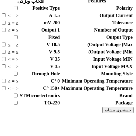
Features
انتخاب ویژگی
Positive
Type
Polarity
A
1.5
Output Current
≥
=
≤
mV
200
Tolerance
≥
=
≤
Output
1
Number of Output
≥
=
≤
Fixed
Output Type
V
10.5
Output Voltage (Max)
≥
=
≤
V
9.5
Output Voltage (Min)
≥
=
≤
V
35
Input Voltage MIN
≥
=
≤
V
35
Input Voltage MAX
≥
=
≤
Through Hole
Mounting Style
°C
0
Minimum Operating Temperature
≥
=
≤
°C
+150
Maximum Operating Temperature
≥
=
≤
STMicroelectronics
Brand
TO-220
Package
جستجوی مشابه