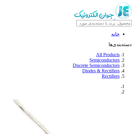
خانه
دسته‌بندی‌ها
All Products
Semiconductors
Discrete Semiconductors
Diodes & Rectifiers
Rectifiers