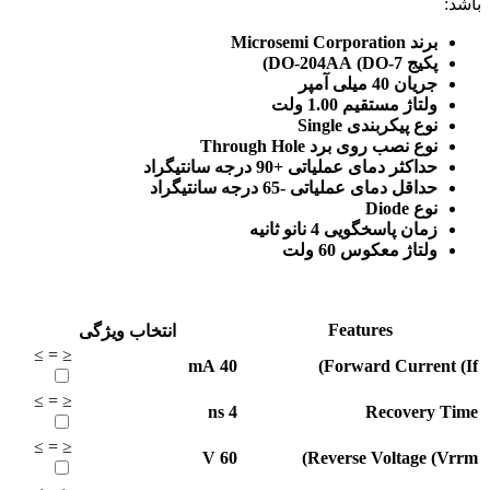
باشد:
برند Microsemi Corporation
پکیج DO-204AA (DO-7)
جریان 40 میلی آمپر
ولتاژ مستقیم 1.00 ولت
نوع پیکربندی Single
نوع نصب روی برد Through Hole
حداکثر دمای عملیاتی +90 درجه سانتیگراد
حداقل دمای عملیاتی -65 درجه سانتیگراد
نوع Diode
زمان پاسخگویی 4 نانو ثانیه
ولتاژ معکوس 60 ولت
Features
انتخاب ویژگی
≥
=
≤
mA
40
Forward Current (If)
≥
=
≤
ns
4
Recovery Time
≥
=
≤
V
60
Reverse Voltage (Vrrm)