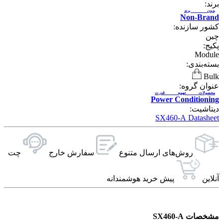
د:
دون برند
Non-Bra
ور سازنده:
ن
ج:
Modu
ته‌بندی:
Bu
وان گروه:
حصولات تهویه قدرت
Power Conditioni
تاشیت:
SX460-A Datashe
روش‌های ارسال‌ متنوع
سفارش خارج
چت
این
پیش خرید هوشمندانه
صات SX460-A