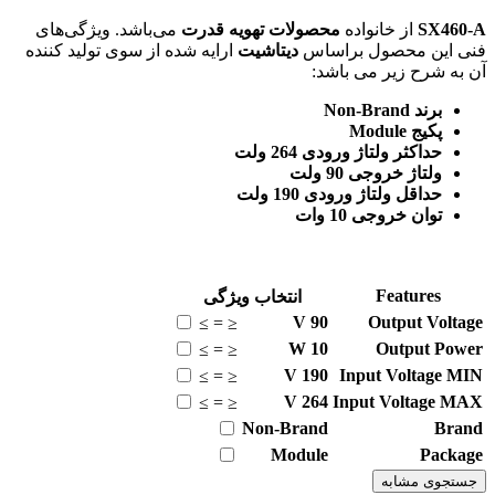
SX460
از خانواده
محصولات تهویه قدرت
می‌باشد. ویژگی‌های
ی این محصول براساس
دیتاشیت
ارایه شده از سوی تولید کننده
 به شرح زیر می باشد:
برند Non-Brand
پکیج Module
حداکثر ولتاژ ورودی 264 ولت
ولتاژ خروجی 90 ولت
حداقل ولتاژ ورودی 190 ولت
توان خروجی 10 وات
Features
انتخاب ویژگی
V
90
Output Volta
≥
=
≤
W
10
Output Pow
≥
=
≤
V
190
Input Voltage M
≥
=
≤
V
264
Input Voltage M
≥
=
≤
Non-Brand
Bra
Module
Packa
ستجوی مشابه