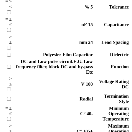
=
≤
≥
%
5
Tolerance
=
≤
≥
nF
15
Capacitance
=
≤
≥
mm
24
Lead Spacing
Polyester Film Capacitor
Dielectric
DC and Low pulse circuit.E.G. Low
frequency filter, block DC and by-pass
Function
Etc
=
≤
Voltage Rating
≥
V
100
DC
Termination
Radial
Style
=
≤
Minimum
≥
°C
-40
Operating
Temperature
=
≤
Maximum
≥
°C
+105
Operating