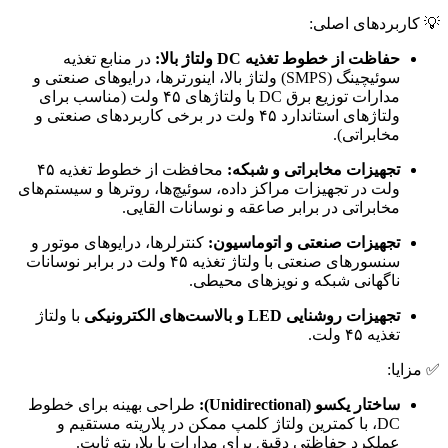
💡 کاربردهای اصلی:
حفاظت از خطوط تغذیه DC ولتاژ بالا:
در منابع تغذیه
سوئیچینگ (SMPS) ولتاژ بالا، اینورترها، درایوهای صنعتی و
مدارات توزیع برق DC با ولتاژهای ۴۵ ولت (مناسب برای
ولتاژهای استاندارد ۴۵ ولت در برخی کاربردهای صنعتی و
مخابراتی).
تجهیزات مخابراتی و شبکه:
محافظت از خطوط تغذیه ۴۵
ولت در تجهیزات مراکز داده، سوئیچ‌ها، روترها و سیستم‌های
مخابراتی در برابر صاعقه و نوسانات القایی.
تجهیزات صنعتی و اتوماسیون:
کنترلرها، درایوهای موتور و
سنسورهای صنعتی با ولتاژ تغذیه ۴۵ ولت در برابر نوسانات
ناگهانی شبکه و نویزهای محیطی.
تجهیزات روشنایی LED و بالاست‌های الکترونیکی
با ولتاژ
تغذیه ۴۵ ولت.
✅ مزایا:
ساختار یکسو (Unidirectional):
طراحی بهینه برای خطوط
DC، با کمترین ولتاژ کلمپ ممکن در پلاریته مستقیم و
عملکرد حفاظتی دقیق برای مدارات با پلاریته ثابت.