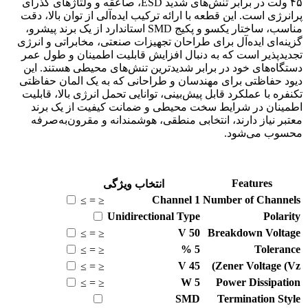
۴۵ ولت در برابر تنش‌های شدید ESD، صاعقه و ولتاژهای گذرای
پرانرژی است. این قطعه با ارائه ترکیب ایده‌آلی از توان بالا، دقت
مناسب، ساختار یکسو و پکیج SMD استاندارد از یک برند پیشرو،
گزینه‌ای ایده‌آل برای طراحان تجهیزات صنعتی، مخابراتی و انرژی
تجدیدپذیر است که به دنبال افزایش قابلیت اطمینان و طول عمر
دستگاه‌های خود در برابر شدیدترین تنش‌های محیطی هستند. این
دیود حفاظتی برای مهندسان و طراحانی که به یک المان حفاظتی
تکنفره با عملکرد قابل پیش‌بینی، توانایی تحمل انرژی بالا، قابلیت
اطمینان در شرایط سخت محیطی و ضمانت کیفیت از یک برند
معتبر نیاز دارند، انتخابی منطقی، هوشمندانه و مقرون‌به‌صرفه
محسوب می‌شود.
Features
انتخاب ویژگی
Channel
1
Number of Channels
≥
=
≤
Unidirectional
Type
Polarity
V
50
Breakdown Voltage
≥
=
≤
%
5
Tolerance
≥
=
≤
V
45
Zener Voltage (Vz)
≥
=
≤
W
5
Power Dissipation
≥
=
≤
SMD
Termination Style