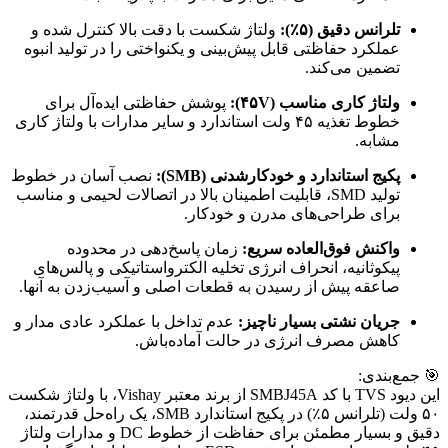
تلرانس دقیق (۵٪):
ولتاژ شکست با دقت بالا کنترل شده و
عملکرد حفاظتی قابل پیش‌بینی و یکنواختی را در تولید انبوه
تضمین می‌کند.
ولتاژ کاری مناسب (۴۵V):
پوشش حفاظتی ایده‌آل برای
خطوط تغذیه ۴۵ ولت استاندارد و سایر مدارات با ولتاژ کاری
مشابه.
پکیج استاندارد و خودکارشدنی (SMB):
نصب آسان در خطوط
تولید SMD، قابلیت اطمینان بالا در اتصالات لحیمی و مناسب
برای طراحی‌های مدرن و خودکار.
واکنش فوق‌العاده سریع:
زمان پاسخ‌دهی در محدوده
پیکوثانیه، انحراف انرژی تخلیه الکترواستاتیکی و پالس‌های
صاعقه پیش از رسیدن به قطعات اصلی و آسیب‌زدن به آنها.
جریان نشتی بسیار ناچیز:
عدم تداخل با عملکرد عادی مدار و
کاهش مصرف انرژی در حالت آماده‌باش.
🎯 جمع‌بندی:
این دیود TVS با کد SMBJ45A از برند معتبر Vishay، با ولتاژ شکست
۵۰ ولت (تلرانس ۵٪) در پکیج استاندارد SMB، یک راه‌حل قدرتمند،
دقیق و بسیار مطمئن برای حفاظت از خطوط DC و مدارات ولتاژ