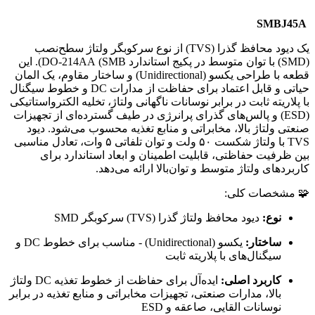
SMBJ45A
یک دیود محافظ گذرا (TVS) از نوع سرکوبگر ولتاژ سطح‌نصب
(SMD) با توان متوسط در پکیج استاندارد DO-214AA (SMB). این
قطعه با طراحی یکسو (Unidirectional) و ساختار مقاوم، یک المان
حیاتی و قابل اعتماد برای حفاظت از مدارات DC و خطوط سیگنال
با پلاریته ثابت در برابر نوسانات ناگهانی ولتاژ، تخلیه الکترواستاتیکی
(ESD) و پالس‌های گذرای پرانرژی در طیف گسترده‌ای از تجهیزات
صنعتی ولتاژ بالا، مخابراتی و منابع تغذیه محسوب می‌شود. دیود
TVS با ولتاژ شکست ۵۰ ولت و توان تلفاتی ۵ وات، تعادل مناسبی
بین ظرفیت حفاظتی، قابلیت اطمینان و ابعاد استاندارد برای
کاربردهای ولتاژ متوسط و توان‌بالا ارائه می‌دهد.
🧩 مشخصات کلی:
نوع:
دیود محافظ ولتاژ گذرا (TVS) سرکوبگر SMD
ساختار:
یکسو (Unidirectional) - مناسب برای خطوط DC و
سیگنال‌های با پلاریته ثابت
کاربرد اصلی:
ایده‌آل برای حفاظت از خطوط تغذیه DC ولتاژ
بالا، مدارات صنعتی، تجهیزات مخابراتی و منابع تغذیه در برابر
نوسانات القایی، صاعقه و ESD