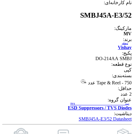
نام کارخانه‌ای:
SMBJ45A-E3/52
مارکینگ:
MV
برند:
ویشای
Vishay
پکیج:
DO-214AA SMBJ
نوع قطعه:
کپی
بسته‌بندی:
750 عدد
-
Tape & Reel
حداقل:
2
عدد
عنوان گروه:
دیود TVS
ESD Suppressors / TVS Diodes
دیتاشیت:
SMBJ45A-E3/52 Datasheet