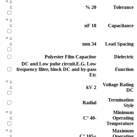
=
≤
≥
%
20
Tolerance
=
≤
≥
nF
18
Capacitance
=
≤
≥
mm
34
Lead Spacing
Polyester Film Capacitor
Dielectric
DC and Low pulse circuit.E.G. Low
frequency filter, block DC and by-pass
Function
Etc
=
≤
Voltage Rating
≥
kV
2
DC
Termination
Radial
Style
=
≤
Minimum
≥
°C
-40
Operating
Temperature
=
≤
Maximum
≥
°C
+105
Operating