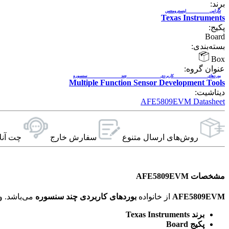
برند:
تگزاس اینسترومنتس
Texas Instruments
پکیج:
Board
بسته‌بندی:
Box
عنوان گروه:
بوردهای کاربردی چند سنسوره
Multiple Function Sensor Development Tools
دیتاشیت:
AFE5809EVM Datasheet
روش‌های ارسال‌ متنوع
سفارش خارج
چت آنل
مشخصات AFE5809EVM
AFE5809EVM
از خانواده
بوردهای کاربردی چند سنسوره
می‌باشد. ویژگی‌های فنی این محصول براساس
برند Texas Instruments
پکیج Board