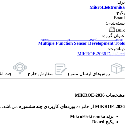
برند:
MikroElektronika
پکیج:
Board
بسته‌بندی:
Bulk
عنوان گروه:
بوردهای کاربردی چند سنسوره
Multiple Function Sensor Development Tools
دیتاشیت:
MIKROE-2036 Datasheet
روش‌های ارسال‌ متنوع
سفارش خارج
چت آنل
مشخصات MIKROE-2036
MIKROE-2036
از خانواده
بوردهای کاربردی چند سنسوره
می‌باشد. ویژگی‌های فنی این محصول براساس
برند MikroElektronika
پکیج Board