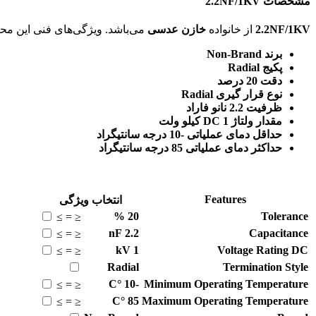
مشخصات 2.2NF/1KV
2.2NF/1KV
از خانواده
خازن عدسی
می‌باشد. ویژگی‌های فنی این محصول براساس
برند Non-Brand
پکیج Radial
دقت 20 درصد
نوع قرار گیری Radial
ظرفیت 2.2 نانو فاراد
مقدار ولتاژ DC 1 کیلو ولت
حداقل دمای عملیاتی -10 درجه سانتیگراد
حداکثر دمای عملیاتی 85 درجه سانتیگراد
Features
انتخاب ویژگی
%
20
Tolerance
≥
=
≤
nF
2.2
Capacitance
≥
=
≤
kV
1
Voltage Rating DC
≥
=
≤
Radial
Termination Style
°C
-10
Minimum Operating Temperature
≥
=
≤
°C
85
Maximum Operating Temperature
≥
=
≤