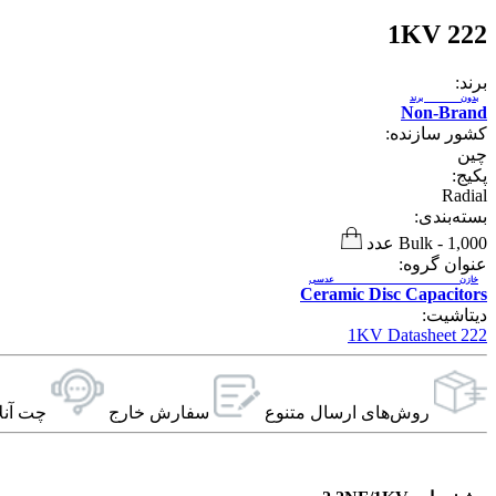
222 1KV
برند:
بدون برند
Non-Brand
کشور سازنده:
چین
پکیج:
Radial
بسته‌بندی:
1,000 عدد
-
Bulk
عنوان گروه:
خازن عدسی
Ceramic Disc Capacitors
دیتاشیت:
222 1KV Datasheet
روش‌های ارسال‌ متنوع
سفارش خارج
چت آنل