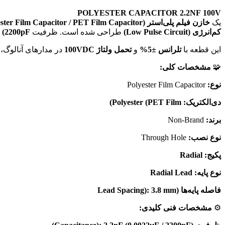
POLYESTER CAPACITOR 2.2NF 100V
یک
خازن فیلم پلی‌استر (Polyester Film Capacitor / PET Film Capacitor)
کم‌انرژی (Low Pulse Circuit)
طراحی شده است. ظرفیت
nF (2200pF)
این قطعه با
تلرانس ±5%
و
تحمل ولتاژ 100VDC
در مدارهای آنالوگ، 
🧩
مشخصات کلی:
نوع:
Polyester Film Capacitor
دی‌الکتریک:
Polyester (PET Film)
برند:
Non-Brand
نوع نصب:
Through Hole
پکیج:
Radial
نوع پایه:
Radial Lead
فاصله پایه‌ها (Lead Spacing):
3.8 mm
⚙️
مشخصات فنی کلیدی: