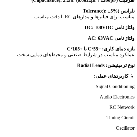
ظرفیت (Capacitance):
2.2nF (0.0022µF / 2200pF)
تلرانس (Tolerance):
±5%
مناسب برای فیلترها و مدارهای RC با دقت مناسب.
ولتاژ نامی DC:
100VDC
ولتاژ نامی AC:
63VAC
بازه دمای کاری:
−55°C تا +105°C
عملکرد مناسب در شرایط صنعتی و محیط‌های دمایی سخت.
نوع ترمینیشن:
Radial Leads
💡
کاربردهای عملی:
Signal Conditioning
Audio Electronics
RC Network
Timing Circuit
Oscillator