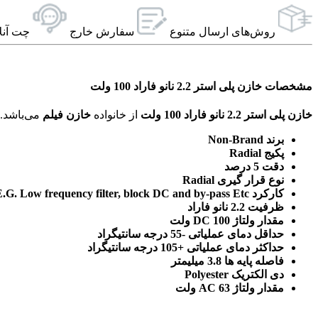
روش‌های ارسال‌ متنوع
سفارش خارج
چت آنل
مشخصات خازن پلی استر 2.2 نانو فاراد 100 ولت
خازن پلی استر 2.2 نانو فاراد 100 ولت
از خانواده
خازن فیلم
می‌باشد. ویژگی‌های فنی این محصول براساس
برند Non-Brand
پکیج Radial
دقت 5 درصد
نوع قرار گیری Radial
کارکرد DC and Low pulse circuit.E.G. Low frequency filter, block DC and by-pass Etc
ظرفیت 2.2 نانو فاراد
مقدار ولتاژ DC 100 ولت
حداقل دمای عملیاتی -55 درجه سانتیگراد
حداکثر دمای عملیاتی +105 درجه سانتیگراد
فاصله پایه ها 3.8 میلیمتر
دی الکتریک Polyester
مقدار ولتاژ AC 63 ولت