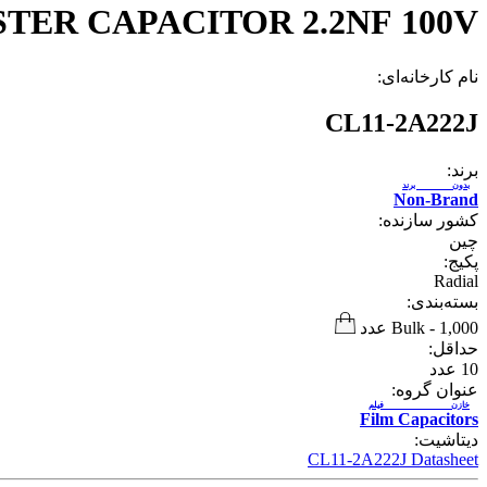
TER CAPACITOR 2.2NF 100V
نام کارخانه‌ای:
CL11-2A222J
برند:
بدون برند
Non-Brand
کشور سازنده:
چین
پکیج:
Radial
بسته‌بندی:
1,000 عدد
-
Bulk
حداقل:
10
عدد
عنوان گروه:
خازن فیلم
Film Capacitors
دیتاشیت:
CL11-2A222J Datasheet