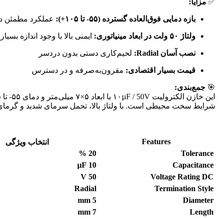
✅
مزایا:
بازه دمایی فوق‌العاده گسترده (۵۵- تا ۱۰۵+):
عملکرد مطمئن در
ولتاژ ۵۰ ولت در ابعاد مینیاتوری:
ایمنی بالا با وجود اندازه بسیا
نصب آسان Radial:
لحیم‌کاری دستی بدون دردسر
قیمت بسیار اقتصادی:
مقرون‌به‌صرفه و در دسترس
🎯
جمع‌بندی:
این خازن الکترولیت ۱۰µF / 50V با ابعاد ۵×۷ میلی‌متر و دمای ۵۵- تا ۱۰۵+ درجه، یک
شرایط سخت محیطی است. با ولتاژ بالا، تحمل سرمای شدید و گرمای زی
Features
انتخاب ویژگی
%
20
Tolerance
µF
10
Capacitance
V
50
Voltage Rating DC
Radial
Termination Style
mm
5
Diameter
mm
7
Length