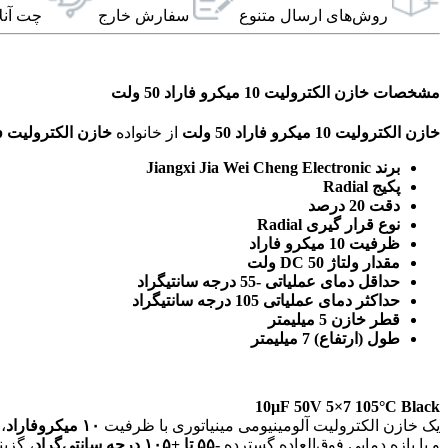
روش‌های ارسال‌ متنوع
سفارش خارج
چت آنل
مشخصات خازن الکترولیت 10 میکرو فاراد 50 ولت
خازن الکترولیت 10 میکرو فاراد 50 ولت
از خانواده
خازن الکترولیت dip
برند Jiangxi Jia Wei Cheng Electronic
پکیج Radial
دقت 20 درصد
نوع قرار گیری Radial
ظرفیت 10 میکرو فاراد
مقدار ولتاژ DC 50 ولت
حداقل دمای عملیاتی -55 درجه سانتیگراد
حداکثر دمای عملیاتی 105 درجه سانتیگراد
قطر خازن 5 میلیمتر
طول (ارتفاع) 7 میلیمتر
10µF 50V 5×7 105°C Black
یک خازن الکترولیت آلومینیومی مینیاتوری با ظرفیت
۱۰ میکروفاراد
،
و با بازه دمایی فوق‌العاده گسترده
-۵۵ تا +۱۰۵ درجه سانتی‌گراد
، گزی