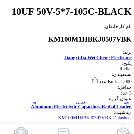
10UF 50V-5*7-105C-BLACK
نام کارخانه‌ای:
KM100M1HBKJ0507VBK
برند:
Jiangxi Jia Wei Cheng Electronic
پکیج:
Radial
بسته‌بندی:
1,000 عدد
-
Bulk
حداقل:
3
عدد
عنوان گروه:
خازن الکترولیت dip
Aluminum Electrolytic Capacitors-Radial Leaded
دیتاشیت:
KM100M1HBKJ0507VBK Datasheet