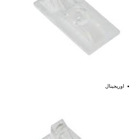
اوریجینال