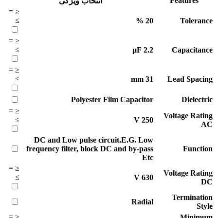
Features
انتخاب ویژگی
=
≤
≥
%
20
Tolerance
=
≤
≥
µF
2.2
Capacitance
=
≤
≥
mm
31
Lead Spacing
Polyester Film Capacitor
Dielectric
=
≤
Voltage Rating
≥
V
250
AC
DC and Low pulse circuit.E.G. Low
frequency filter, block DC and by-pass
Function
Etc
=
≤
Voltage Rating
≥
V
630
DC
Termination
Radial
Style
=
≤
Minimum