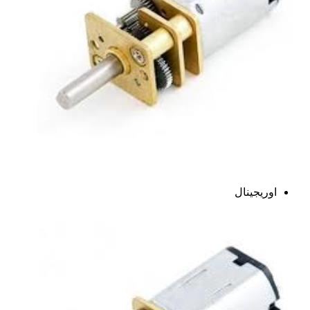
اوریجینال