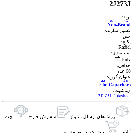
2J273J
برند:
بدون برند
Non-Brand
کشور سازنده:
چین
پکیج:
Radial
بسته‌بندی:
Bulk
حداقل:
60
عدد
عنوان گروه:
خازن فیلم
Film Capacitors
دیتاشیت:
2J273J Datasheet
روش‌های ارسال‌ متنوع
سفارش خارج
چت
آنلاین
پیش خرید هوشمندانه