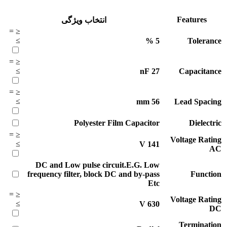
Features
انتخاب ویژگی
=
≤
≥
%
5
Tolerance
=
≤
≥
nF
27
Capacitance
=
≤
≥
mm
56
Lead Spacing
Polyester Film Capacitor
Dielectric
=
≤
Voltage Rating
≥
V
141
AC
DC and Low pulse circuit.E.G. Low
frequency filter, block DC and by-pass
Function
Etc
=
≤
Voltage Rating
≥
V
630
DC
Termination