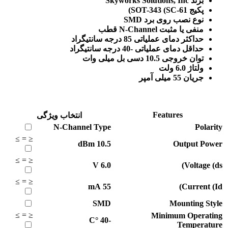
برند Skyworks Solutions, Inc
پکیج SOT-343 (SC-61)
نوع نصب روی برد SMD
منفی یا مثبت N-Channel قطب
حداکثر دمای عملیاتی 85 درجه سانتیگراد
حداقل دمای عملیاتی -40 درجه سانتیگراد
توان خروجی 10.5 دسی بل میلی وات
ولتاژ 6.0 ولت
جریان 55 میلی آمپر
Features
انتخاب ویژگی
N-Channel
Type
Polarity
≥
=
≤
dBm
10.5
Output Power
≥
=
≤
V
6.0
Voltage (ds)
≥
=
≤
mA
55
Current (Id)
SMD
Mounting Style
≥
=
≤
Minimum Operating
°C
-40
Temperature