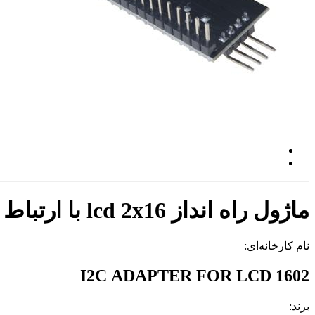
ماژول راه انداز lcd 2x16 با ارتباط i2c با چیپ Pcf8574
نام کارخانه‌ای:
I2C ADAPTER FOR LCD 1602
برند: