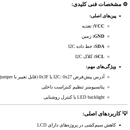
⚙️
مشخصات فنی کلیدی:
پین‌های اصلی:
VCC:
تغذیه
GND:
زمین
SDA:
خط داده I2C
SCL:
کلاک I2C
ویژگی‌های مهم:
آدرس پیش‌فرض I2C: 0x27 یا 0x3F (قابل تغییر با jumper)
پتانسیومتر تنظیم کنتراست داخلی
LED backlight با کنترل روشنایی
💡
کاربردهای اصلی:
کاهش سیم‌کشی در پروژه‌های دارای LCD