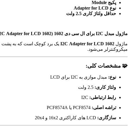
پکیج Module
نوع Adapter for LCD
حداقل ولتاژ کاری 2.5 ولت
ماژول مبدل I2C برای ال سی دی 1602 (I2C Adapter for LCD 1602)
ماژول
I2C Adapter for LCD 1602
میکروکنترلر می‌شود.
🧩
مشخصات کلی:
نوع:
مبدل موازی به I2C برای LCD
ولتاژ کاری:
2.5 ولت
رابط ارتباطی:
I2C
تراشه اصلی:
PCF8574 یا PCF8574A
سازگاری:
LCD های کاراکتری 16x2 و 20x4