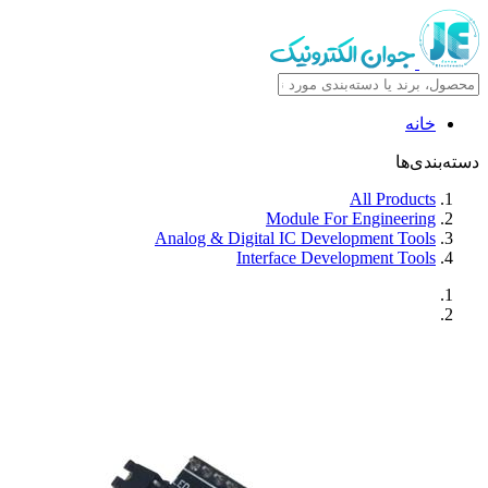
خانه
دسته‌بندی‌ها
All Products
Module For Engineering
Analog & Digital IC Development Tools
Interface Development Tools