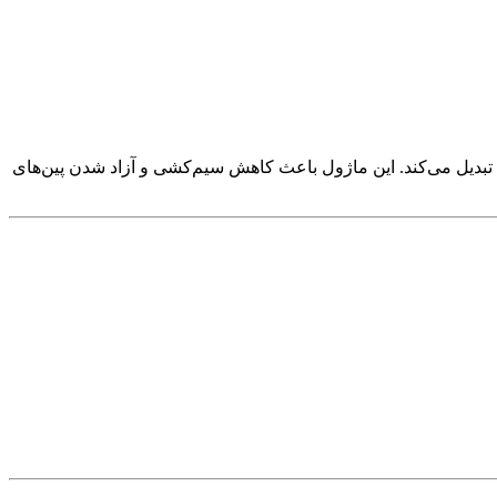
یک برد کوچک است که به پشت LCD های کاراکتری 16x2 متصل شده و رابط موازی آن را به رابط I2C تبدیل می‌کند. این ماژول باعث کاهش سیم‌کشی و آزاد شدن پین‌های