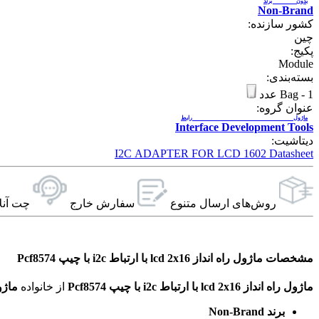
بدون برند
Non-Brand
کشور سازنده:
چین
پکیج:
Module
بسته‌بندی:
1 عدد
-
Bag
عنوان گروه:
ماژول رابط
Interface Development Tools
دیتاشیت:
I2C ADAPTER FOR LCD 1602 Datasheet
روش‌های ارسال‌ متنوع
سفارش خارج
چت آنل
مشخصات ماژول راه انداز lcd 2x16 با ارتباط i2c با چیپ Pcf8574
ماژول راه انداز lcd 2x16 با ارتباط i2c با چیپ Pcf8574
از خانواده
ماژو
برند Non-Brand