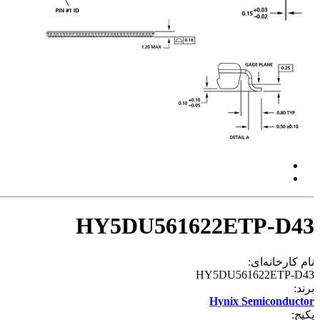
HY5DU561622ETP-D43
نام کارخانه‌ای:
HY5DU561622ETP-D43
برند:
Hynix Semiconductor
پکیج: