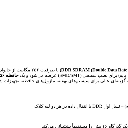
با ظرفیت ۲۵۶ مگابیت از خانواده پرسرعت DDR است که توسط
حافظه ۲۵۶ مگابیت (16M × ۱۶)
ترسی ۱۵ نانوثانیه است. این حافظه با پهنای گذرگاه ۱۶ بیتی، گزینه‌ای عالی برای سیستم‌های نهف