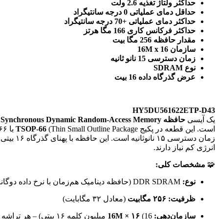
حداکثر ولتاژ تغذیه 2.6 ولت
حداقل دمای عملیاتی 0 درجه سانتیگراد
حداکثر دمای عملیاتی +70 درجه سانتیگراد
حداکثر فرکانس کاری 166 مگا هرتز
مقدار حافظه 256 مگا بیت
سازمان 16M x 16
زمان دسترسی 15 نانو ثانیه
نوع SDRAM
عرض گذرگاه داده 16 بیت
HY5DU561622ETP-D43
یک آیسی
حافظه DDR SDRAM (Double Data Rate Synchronous Dynamic Random-Access Memory)
است. این قطعه در پکیج
(Thin Small Outline Package با ۶۶ پایه) برای نصب سطحی (SMD/SMT) عرضه می‌شود و یک
TSOP-66
زمان دس
انرژی کم نیاز دارند.
🧩
مشخصات کلی:
نوع:
DDR SDRAM (حافظه دینامیک هم‌زمان با نرخ داده دوگانه) – نسل اول DDR با انتقال داده در هر دو لبه کلاک
ظرفیت:
۲۵۶ مگابیت
(معادل ۳۲ مگابایت)
سازمان‌دهی:
(16 میلیون کلمه ۱۶ بیتی) – هر تراشه یک گذرگاه ۱۶ بیتی را مستقیماً پشتیبانی می‌کند
16M × ۱۶