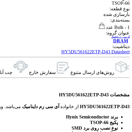
TSOP-66
نوع قطعه:
بازسازی شده
بسته‌بندی:
1 عدد
-
Bulk
عنوان گروه:
آی سی رم داینامیک
DRAM
دیتاشیت:
HY5DU561622ETP-D43 Datasheet
روش‌های ارسال‌ متنوع
سفارش خارج
چت آنل
مشخصات HY5DU561622ETP-D43
HY5DU561622ETP-D43
از خانواده
آی سی رم داینامیک
می‌باشد. ویژگی‌های فنی این محصول براساس
برند Hynix Semiconductor
پکیج TSOP-66
نوع نصب روی برد SMD