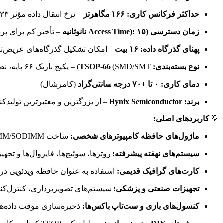
حداکثر فرکانس کاری:
۱۶۶ مگاهرتز
– نرخ انتقال داده مؤثر ۳۳۳ میلیون انتقال بر ثانیه (DDR-333)
زمان دسترسی (Access Time):
۱۵ نانوثانیه
– تأخیر کم برای پ
پهنای گذرگاه داده:
۱۶ بیت
– امکان تشکیل گذرگاه‌های عریض‌تر 
نوع بسته‌بندی:
(SMD/SMT) – پکیج باریک ۶۶ پایه، نصب سطحی و سازگار با استانداردهای صنعتی
TSOP-66
دمای کاری:
۰ تا +۷۰ درجه سانتی‌گراد
(کامرشال)
برند:
Hynix Semiconductor
– از بزرگترین و معتبرترین تولیدکنندگان ح
💡
کاربردهای اصلی:
ماژول‌های حافظه کامپیوترهای شخصی:
ساخت DIMM/SODIMMهای DDR با چگالی بالا برای کامپیوترهای رومیزی و لپ‌تاپ‌های اوایل دهه ۲۰۰۰
سیستم‌های نهفته پیشرفته:
روترها، سوئیچ‌ها، فایروال‌ها و ت
کارت‌های گرافیک قدیمی:
استفاده به عنوان حافظه ویدئویی در ک
تجهیزات صنعتی و پزشکی:
سیستم‌های تصویربرداری، کنترل‌کنن
کنسول‌های بازی و ست‌تاپ باکس‌ها:
ذخیره‌سازی موقت داده‌ه