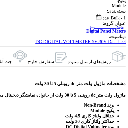
پکیج:
Module
بسته‌بندی:
1 عدد
-
Bulk
عنوان گروه:
نمایشگر دیجیتال
Digital Panel Meters
دیتاشیت:
DC DIGITAL VOLTMETER 5V-30V Datasheet
روش‌های ارسال‌ متنوع
سفارش خارج
چت آنل
مشخصات ماژول ولت متر dc روپنلی 5 تا 30 ولت
ماژول ولت متر dc روپنلی 5 تا 30 ولت
از خانواده
نمایشگر دیجیتال
می‌باشد. ویژگی‌های فنی این محصول براساس
برند Non-Brand
پکیج Module
حداقل ولتاژ کاری 4.5 ولت
حداکثر ولتاژ کاری 30 ولت
نوع DC Digital Voltmeter