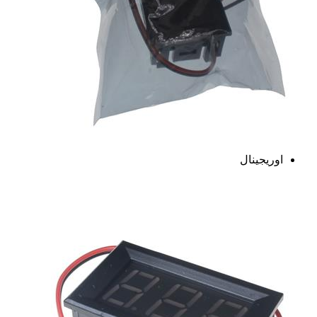
اوریجینال