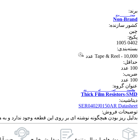
برند:
بدون برند
Non-Brand
کشور سازنده:
چین
پکیج:
0402 1005
بسته‌بندی:
10,000 عدد
-
Tape & Reel
حداقل:
100
عدد
ضریب:
100
عدد
عنوان گروه:
مقاومت اس ام دی
Thick Film Resistors-SMD
دیتاشیت:
SER0402J0150AR Datasheet
توضیحات فروش:
بدلیل ریز بودن هیچگونه نوشته ای بر روی این قطعه وجود ندارد و به ه
روش‌های ارسال‌ متنوع
سفارش خارج
چت آنل