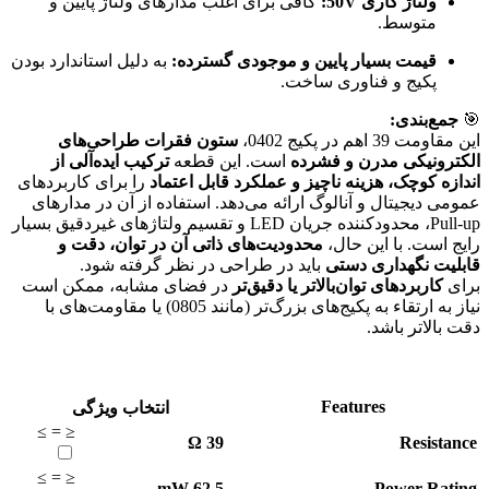
ولتاژ کاری 50V:
کافی برای اغلب مدارهای ولتاژ پایین و
متوسط.
قیمت بسیار پایین و موجودی گسترده:
به دلیل استاندارد بودن
پکیج و فناوری ساخت.
🎯
جمع‌بندی:
این مقاومت 39 اهم در پکیج 0402،
ستون فقرات طراحی‌های
الکترونیکی مدرن و فشرده
است. این قطعه
ترکیب ایده‌آلی از
اندازه کوچک، هزینه ناچیز و عملکرد قابل اعتماد
را برای کاربردهای
عمومی دیجیتال و آنالوگ ارائه می‌دهد. استفاده از آن در مدارهای
Pull-up، محدودکننده جریان LED و تقسیم ولتاژهای غیردقیق بسیار
رایج است. با این حال،
محدودیت‌های ذاتی آن در توان، دقت و
قابلیت نگهداری دستی
باید در طراحی در نظر گرفته شود.
برای
کاربردهای توان‌بالاتر یا دقیق‌تر
در فضای مشابه، ممکن است
نیاز به ارتقاء به پکیج‌های بزرگ‌تر (مانند 0805) یا مقاومت‌های با
دقت بالاتر باشد.
Features
انتخاب ویژگی
≥
=
≤
Ω
39
Resistance
≥
=
≤
mW
62.5
Power Rating