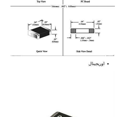
اوریجینال