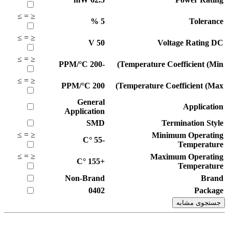
≥
=
≤
%
5
Tolerance
≥
=
≤
V
50
Voltage Rating DC
≥
=
≤
PPM/°C
-200
Temperature Coefficient (Min)
≥
=
≤
PPM/°C
200
Temperature Coefficient (Max)
General
Application
Application
SMD
Termination Style
≥
=
≤
Minimum Operating
°C
-55
Temperature
≥
=
≤
Maximum Operating
°C
+155
Temperature
Non-Brand
Brand
0402
Package
جستجوی مشابه