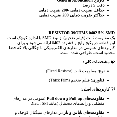
کاربرد General Application
دقت 5 درصد
حداقل ضریب دمایی -200 ضریب دمایی
حداکثر ضریب دمایی 200 ضریب دمایی
RESISTOR 39OHMS 0402 5% SMD
یک مقاومت ثابت (فیلم ضخیم) از نوع SMD با اندازه کوچک است.
این قطعه در پکیج رایج و فشرده 0402 ارائه می‌شود و برای
کاربردهای عمومی در مدارهای الکترونیکی با چگالی بالا که فضا
محدود است، طراحی شده است.
🧩
مشخصات کلی:
نوع:
مقاومت ثابت (Fixed Resistor)
فناوری:
فیلم ضخیم (Thick Film)
💡
کاربردهای اصلی:
مقاومت‌های Pull-up و Pull-down
عمومی در مدارهای
منطقی و رابط‌های دیجیتال (مانند I2C، SPI).
مقاومت‌های بایاس و بار
در مدارهای سیگنال کوچک و