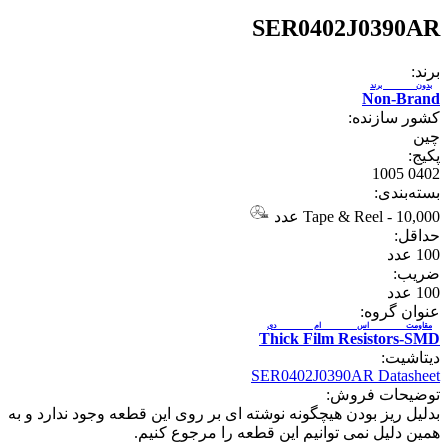
SER0402J0390AR
برند:
بدون برند
Non-Brand
کشور سازنده:
چین
پکیج:
0402 1005
بسته‌بندی:
10,000 عدد
-
Tape & Reel
حداقل:
100
عدد
ضریب:
100
عدد
عنوان گروه:
مقاومت اس ام دی
Thick Film Resistors-SMD
دیتاشیت:
SER0402J0390AR Datasheet
توضیحات فروش:
بدلیل ریز بودن هیچگونه نوشته ای بر روی این قطعه وجود ندارد و به
همین دلیل نمی توانیم این قطعه را مرجوع کنیم.