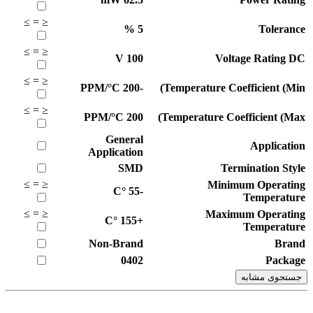
≥
=
≤
%
5
Tolerance
≥
=
≤
V
100
Voltage Rating DC
≥
=
≤
PPM/°C
-200
Temperature Coefficient (Min)
≥
=
≤
PPM/°C
200
Temperature Coefficient (Max)
General
Application
Application
SMD
Termination Style
≥
=
≤
Minimum Operating
°C
-55
Temperature
≥
=
≤
Maximum Operating
°C
+155
Temperature
Non-Brand
Brand
0402
Package
جستجوی مشابه