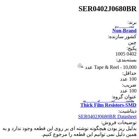
SER0402J0680BR
برند:
بدون برند
Non-Brand
کشور سازنده:
چین
پکیج:
0402 1005
بسته‌بندی:
10,000 عدد
-
Tape & Reel
حداقل:
100
عدد
ضریب:
100
عدد
عنوان گروه:
مقاومت اس ام دی
Thick Film Resistors-SMD
دیتاشیت:
SER0402J0680BR Datasheet
توضیحات فروش:
بدلیل ریز بودن هیچگونه نوشته ای بر روی این قطعه وجود ندارد و به
همین دلیل نمی توانیم این قطعه را مرجوع کنیم.