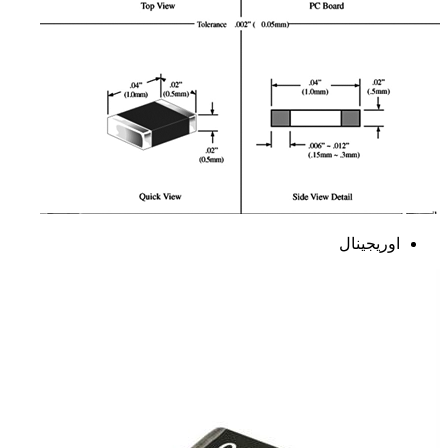
اوریجینال