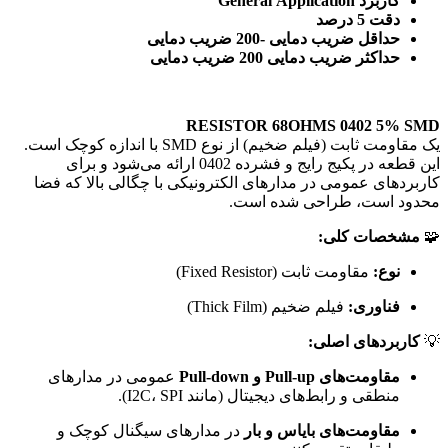
کاربرد General Application
دقت 5 درصد
حداقل ضریب دمایی -200 ضریب دمایی
حداکثر ضریب دمایی 200 ضریب دمایی
RESISTOR 68OHMS 0402 5% SMD
یک مقاومت ثابت (فیلم ضخیم) از نوع SMD با اندازه کوچک است.
این قطعه در پکیج رایج و فشرده 0402 ارائه می‌شود و برای
کاربردهای عمومی در مدارهای الکترونیکی با چگالی بالا که فضا
محدود است، طراحی شده است.
🧩
مشخصات کلی:
نوع:
مقاومت ثابت (Fixed Resistor)
فناوری:
فیلم ضخیم (Thick Film)
💡
کاربردهای اصلی:
مقاومت‌های Pull-up و Pull-down
عمومی در مدارهای
منطقی و رابط‌های دیجیتال (مانند I2C، SPI).
مقاومت‌های بایاس و بار
در مدارهای سیگنال کوچک و