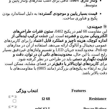
ولتاژ کاری 100V:
کافی برای اغلب مدارهای ولتاژ پایین و
متوسط.
قیمت بسیار پایین و موجودی گسترده:
به دلیل استاندارد بودن
پکیج و فناوری ساخت.
🎯
جمع‌بندی:
این مقاومت 68 اهم در پکیج 0402،
ستون فقرات طراحی‌های
الکترونیکی مدرن و فشرده
است. این قطعه
ترکیب ایده‌آلی از
اندازه کوچک، هزینه ناچیز و عملکرد قابل اعتماد
را برای کاربردهای
عمومی دیجیتال و آنالوگ ارائه می‌دهد. استفاده از آن در مدارهای
Pull-up، محدودکننده جریان LED و تقسیم ولتاژهای غیردقیق بسیار
رایج است. با این حال،
محدودیت‌های ذاتی آن در توان، دقت و
قابلیت نگهداری دستی
باید در طراحی در نظر گرفته شود.
برای
کاربردهای توان‌بالاتر یا دقیق‌تر
در فضای مشابه، ممکن است
نیاز به ارتقاء به پکیج‌های بزرگ‌تر (مانند 0805) یا مقاومت‌های با
دقت بالاتر باشد.
Features
انتخاب ویژگی
≥
=
≤
Ω
68
Resistance
≥
=
≤
mW
62.5
Power Rating