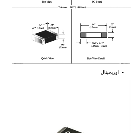
اوریجینال