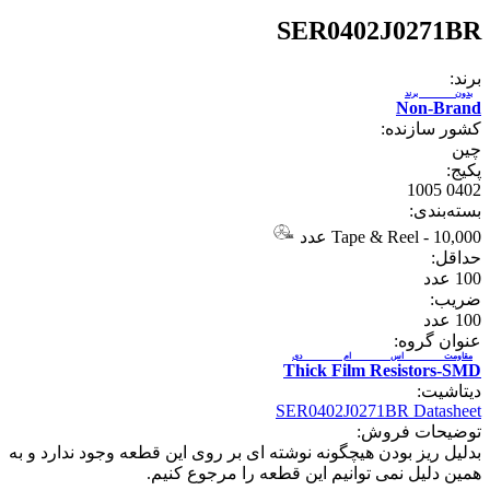
SER0402J0271BR
برند:
بدون برند
Non-Brand
کشور سازنده:
چین
پکیج:
0402 1005
بسته‌بندی:
10,000 عدد
-
Tape & Reel
حداقل:
100
عدد
ضریب:
100
عدد
عنوان گروه:
مقاومت اس ام دی
Thick Film Resistors-SMD
دیتاشیت:
SER0402J0271BR Datasheet
توضیحات فروش:
بدلیل ریز بودن هیچگونه نوشته ای بر روی این قطعه وجود ندارد و به
همین دلیل نمی توانیم این قطعه را مرجوع کنیم.