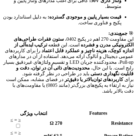
ولتاژ کاری 50V:
کافی برای اغلب مدارهای ولتاژ پایین و
متوسط.
قیمت بسیار پایین و موجودی گسترده:
به دلیل استاندارد بودن
پکیج و فناوری ساخت.
🎯
جمع‌بندی:
این مقاومت 270 اهم در پکیج 0402،
ستون فقرات طراحی‌های
الکترونیکی مدرن و فشرده
است. این قطعه
ترکیب ایده‌آلی از
اندازه کوچک، هزینه ناچیز و عملکرد قابل اعتماد
را برای کاربردهای
عمومی دیجیتال و آنالوگ ارائه می‌دهد. استفاده از آن در مدارهای
Pull-up، محدودکننده جریان LED و تقسیم ولتاژهای غیردقیق بسیار
رایج است. با این حال،
محدودیت‌های ذاتی آن در توان، دقت و
قابلیت نگهداری دستی
باید در طراحی در نظر گرفته شود.
برای
کاربردهای توان‌بالاتر یا دقیق‌تر
در فضای مشابه، ممکن است
نیاز به ارتقاء به پکیج‌های بزرگ‌تر (مانند 0805) یا مقاومت‌های با
دقت بالاتر باشد.
Features
انتخاب ویژگی
≥
=
≤
Ω
270
Resistance
≥
=
≤
mW
62.5
Power Rating