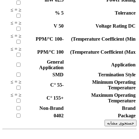
≥
=
≤
%
5
Tolerance
≥
=
≤
V
50
Voltage Rating DC
≥
=
≤
PPM/°C
-100
Temperature Coefficient (Min)
≥
=
≤
PPM/°C
100
Temperature Coefficient (Max)
General
Application
Application
SMD
Termination Style
≥
=
≤
Minimum Operating
°C
-55
Temperature
≥
=
≤
Maximum Operating
°C
+155
Temperature
Non-Brand
Brand
0402
Package
جستجوی مشابه