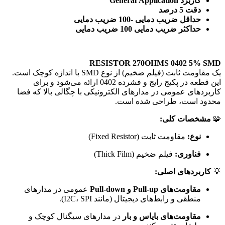
کاربرد General Application
دقت 5 درصد
حداقل ضریب دمایی -100 ضریب دمایی
حداکثر ضریب دمایی 100 ضریب دمایی
RESISTOR 270OHMS 0402 5% SMD
یک مقاومت ثابت (فیلم ضخیم) از نوع SMD با اندازه کوچک است.
این قطعه در پکیج رایج و فشرده 0402 ارائه می‌شود و برای
کاربردهای عمومی در مدارهای الکترونیکی با چگالی بالا که فضا
محدود است، طراحی شده است.
🧩
مشخصات کلی:
نوع:
مقاومت ثابت (Fixed Resistor)
فناوری:
فیلم ضخیم (Thick Film)
💡
کاربردهای اصلی:
مقاومت‌های Pull-up و Pull-down
عمومی در مدارهای
منطقی و رابط‌های دیجیتال (مانند I2C، SPI).
مقاومت‌های بایاس و بار
در مدارهای سیگنال کوچک و