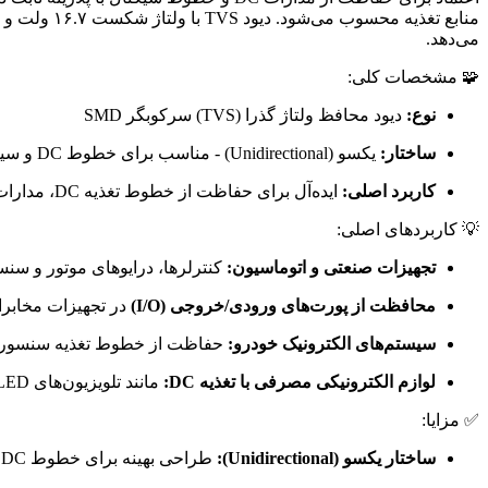
می‌دهد.
🧩 مشخصات کلی:
نوع:
دیود محافظ ولتاژ گذرا (TVS) سرکوبگر SMD
ساختار:
یکسو (Unidirectional) - مناسب برای خطوط DC و سیگنال‌های با پلاریته ثابت
کاربرد اصلی:
ایده‌آل برای حفاظت از خطوط تغذیه DC، مدارات صنعتی، تجهیزات مخابراتی و منابع تغذیه در برابر نوسانات القایی، صاعقه و ESD
💡 کاربردهای اصلی:
تجهیزات صنعتی و اتوماسیون:
کنترلرها، درایوهای موتور و سنس
محافظت از پورت‌های ورودی/خروجی (I/O)
در تجهیزات مخابراتی
سیستم‌های الکترونیک خودرو:
حفاظت از خطوط تغذیه سنسورها و واحدهای کنترل الکترونیکی (
لوازم الکترونیکی مصرفی با تغذیه DC:
مانند تلویزیون‌های LED، مانیتورها و دستگاه‌های صوتی/تصویری.
✅ مزایا:
ساختار یکسو (Unidirectional):
طراحی بهینه برای خطوط DC، با کمترین ولتاژ کلمپ ممکن در پلاریته مستقیم و عملکرد حفاظتی دقیق برای مدارات با پلاریته ثابت.