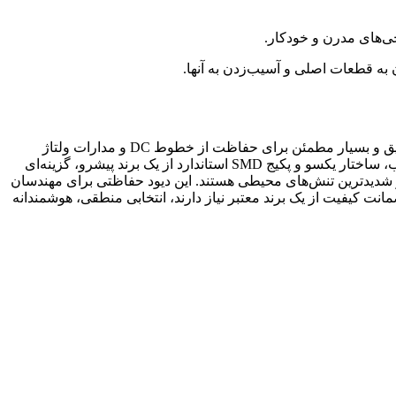
 به قطعات اصلی و آسیب‌زدن به آنها.
این دیود TVS با کد SMBJ15A از برند معتبر Vishay، با ولتاژ شکست ۱۶.۷ ولت (تلرانس ۵٪) در پکیج استاندارد SMB، یک راه‌حل قدرتمند، دقیق و بسیار مطمئن برای حفاظت از خطوط DC و مدارات ولتاژ
۱۲-۱۵ ولت در برابر تنش‌های شدید ESD، صاعقه و ولتاژهای گذرای پرانرژی است. این قطعه با ارائه ترکیب ایده‌آلی از توان بالا، دقت مناسب، ساختار یکسو و پکیج SMD استاندارد از یک برند پیشرو، گزینه‌ای
ر شدیدترین تنش‌های محیطی هستند. این دیود حفاظتی برای مهندسان
نت کیفیت از یک برند معتبر نیاز دارند، انتخابی منطقی، هوشمندانه