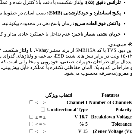
تلرانس دقیق (۵٪):
ولتاژ شکست با دقت بالا کنترل شده و عملکرد
پکیج استاندارد و خودکارشدنی (SMB):
نصب آسان در خطوط تولید SMD، قابلیت اطمینان بالا در اتصالات لحیمی و مناسب برای طراحی‌های
واکنش فوق‌العاده سریع:
زمان پاسخ‌دهی در محدوده پیکوثانیه، 
جریان نشتی بسیار ناچیز:
عدم تداخل با عملکرد عادی مدار و 
🎯 جمع‌بندی:
ایده‌آل برای طراحان تجهیزات صنعتی، خودرویی و مخابراتی است که ب
و طراحانی که به یک المان حفاظتی تکنفره با عملکرد قابل پیش‌بینی، 
و مقرون‌به‌صرفه محسوب می‌شود.
Features
انتخاب ویژگی
Channel
1
Number of Channels
≥
=
≤
Unidirectional
Type
Polarity
V
16.7
Breakdown Voltage
≥
=
≤
%
5
Tolerance
≥
=
≤
V
15
Zener Voltage (Vz)
≥
=
≤