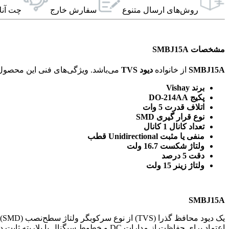
روش‌های ارسال‌ متنوع
سفارش خارج
چت آنل
مشخصات SMBJ15A
SMBJ15A
از خانواده
دیود TVS
می‌باشد. ویژگی‌های فنی این محصول براساس
برند Vishay
پکیج DO-214AA
اتلاف قدرت 5 وات
نوع قرار گیری SMD
تعداد کانال 1 کانال
منفی یا مثبت Unidirectional قطب
ولتاژ شکست 16.7 ولت
دقت 5 درصد
ولتاژ زینر 15 ولت
SMBJ15A