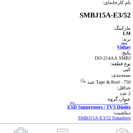
نام کارخانه‌ای:
SMBJ15A-E3/52
مارکینگ:
LM
برند:
ویشای
Vishay
پکیج:
DO-214AA SMBJ
نوع قطعه:
کپی
بسته‌بندی:
750 عدد
-
Tape & Reel
حداقل:
2
عدد
عنوان گروه:
دیود TVS
ESD Suppressors / TVS Diodes
دیتاشیت:
SMBJ15A-E3/52 Datasheet