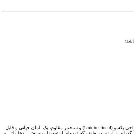
اشد:
یک دیود محافظ گذرا (TVS) از نوع سرکوبگر ولتاژ سطح‌نصب (SMD) با توان متوسط در پکیج استاندارد DO-214AA (SMB). این قطعه با طراحی یکسو (Unidirectional) و ساختار مقاوم، یک المان حیاتی و قابل
D و خطوط سیگنال با پلاریته ثابت در برابر نوسانات ناگهانی ولتاژ، تخلیه الکترواستاتیکی (ESD) و پالس‌های گذرای پرانرژی در طیف گسترده‌ای از تجهیزات صنعتی، مخابراتی و