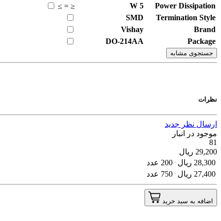
W
5
Power Dissipation
≥
=
≤
SMD
Termination Style
Vishay
Brand
DO-214AA
Package
جستجوی مشابه
نظرات
ارسال نظر جدید
موجود در انبار
81
29,200
ریال
28,300
ریال
200 عدد
27,400
ریال
750 عدد
اضافه به سبد خرید