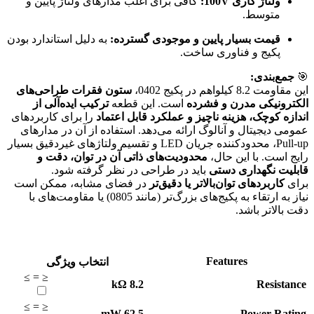
ولتاژ کاری 100V:
کافی برای اغلب مدارهای ولتاژ پایین و
متوسط.
قیمت بسیار پایین و موجودی گسترده:
به دلیل استاندارد بودن
پکیج و فناوری ساخت.
🎯
جمع‌بندی:
این مقاومت 8.2 کیلواهم در پکیج 0402،
ستون فقرات طراحی‌های
الکترونیکی مدرن و فشرده
است. این قطعه
ترکیب ایده‌آلی از
اندازه کوچک، هزینه ناچیز و عملکرد قابل اعتماد
را برای کاربردهای
عمومی دیجیتال و آنالوگ ارائه می‌دهد. استفاده از آن در مدارهای
Pull-up، محدودکننده جریان LED و تقسیم ولتاژهای غیردقیق بسیار
رایج است. با این حال،
محدودیت‌های ذاتی آن در توان، دقت و
قابلیت نگهداری دستی
باید در طراحی در نظر گرفته شود.
برای
کاربردهای توان‌بالاتر یا دقیق‌تر
در فضای مشابه، ممکن است
نیاز به ارتقاء به پکیج‌های بزرگ‌تر (مانند 0805) یا مقاومت‌های با
دقت بالاتر باشد.
Features
انتخاب ویژگی
≥
=
≤
kΩ
8.2
Resistance
≥
=
≤
mW
62.5
Power Rating