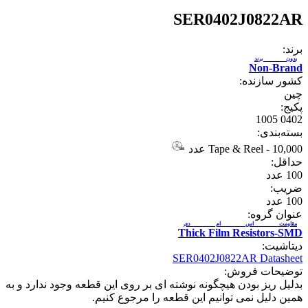
SER0402J0822AR
برند:
بدون برند
Non-Brand
کشور سازنده:
چین
پکیج:
0402 1005
بسته‌بندی:
10,000 عدد
-
Tape & Reel
حداقل:
100
عدد
ضریب:
100
عدد
عنوان گروه:
مقاومت اس ام دی
Thick Film Resistors-SMD
دیتاشیت:
SER0402J0822AR Datasheet
توضیحات فروش:
بدلیل ریز بودن هیچگونه نوشته ای بر روی این قطعه وجود ندارد و به
همین دلیل نمی توانیم این قطعه را مرجوع کنیم.