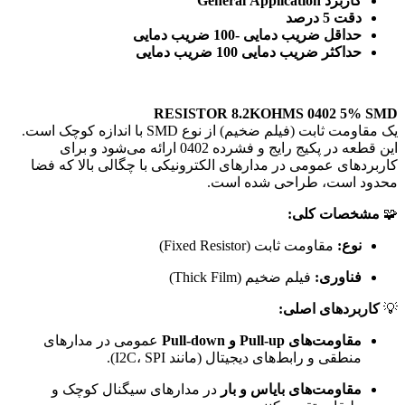
کاربرد General Application
دقت 5 درصد
حداقل ضریب دمایی -100 ضریب دمایی
حداکثر ضریب دمایی 100 ضریب دمایی
RESISTOR 8.2KOHMS 0402 5% SMD
یک مقاومت ثابت (فیلم ضخیم) از نوع SMD با اندازه کوچک است.
این قطعه در پکیج رایج و فشرده 0402 ارائه می‌شود و برای
کاربردهای عمومی در مدارهای الکترونیکی با چگالی بالا که فضا
محدود است، طراحی شده است.
🧩
مشخصات کلی:
نوع:
مقاومت ثابت (Fixed Resistor)
فناوری:
فیلم ضخیم (Thick Film)
💡
کاربردهای اصلی:
مقاومت‌های Pull-up و Pull-down
عمومی در مدارهای
منطقی و رابط‌های دیجیتال (مانند I2C، SPI).
مقاومت‌های بایاس و بار
در مدارهای سیگنال کوچک و