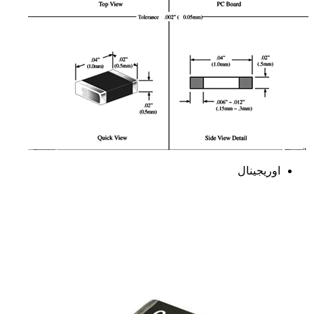
اوریجینال