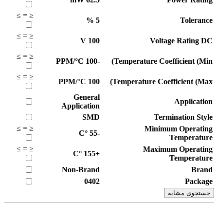
≥
=
≤
%
5
Tolerance
≥
=
≤
V
100
Voltage Rating DC
≥
=
≤
PPM/°C
-100
Temperature Coefficient (Min)
≥
=
≤
PPM/°C
100
Temperature Coefficient (Max)
General
Application
Application
SMD
Termination Style
≥
=
≤
Minimum Operating
°C
-55
Temperature
≥
=
≤
Maximum Operating
°C
+155
Temperature
Non-Brand
Brand
0402
Package
جستجوی مشابه