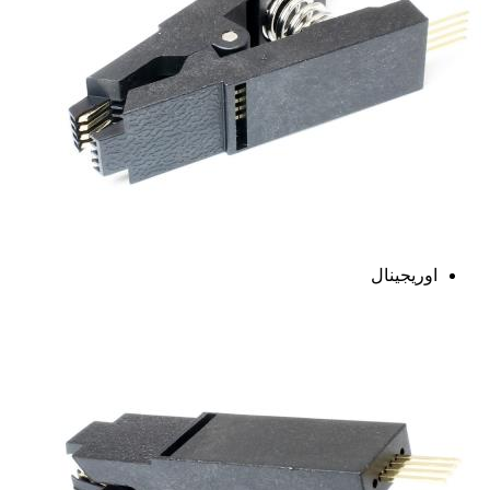
اوریجینال