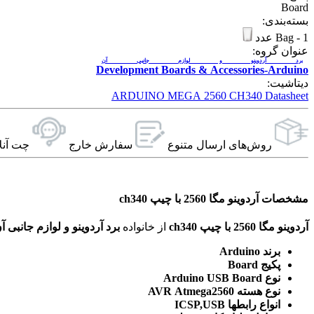
Board
بسته‌بندی:
1 عدد
-
Bag
عنوان گروه:
برد آردوینو و لوازم جانبی آن
Development Boards & Accessories-Arduino
دیتاشیت:
ARDUINO MEGA 2560 CH340 Datasheet
روش‌های ارسال‌ متنوع
سفارش خارج
چت آنل
مشخصات آردوینو مگا 2560 با چیپ ch340
آردوینو مگا 2560 با چیپ ch340
از خانواده
برد آردوینو و لوازم جانبی آ
برند Arduino
پکیج Board
نوع Arduino USB Board
نوع هسته AVR Atmega2560
انواع رابطها ICSP,USB