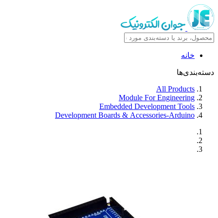
خانه
دسته‌بندی‌ها
All Products
Module For Engineering
Embedded Development Tools
Development Boards & Accessories-Arduino