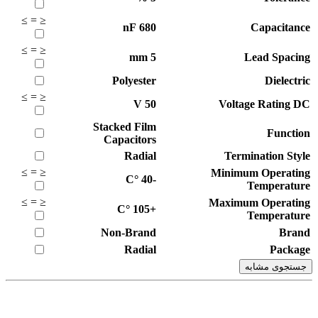
≥
=
≤
nF
680
Capacitance
≥
=
≤
mm
5
Lead Spacing
Polyester
Dielectric
≥
=
≤
V
50
Voltage Rating DC
Stacked Film
Function
Capacitors
Radial
Termination Style
≥
=
≤
Minimum Operating
°C
-40
Temperature
≥
=
≤
Maximum Operating
°C
+105
Temperature
Non-Brand
Brand
Radial
Package
جستجوی مشابه