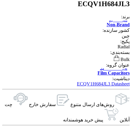
ECQV1H684JL3
برند:
بدون برند
Non-Brand
کشور سازنده:
چین
پکیج:
Radial
بسته‌بندی:
Bulk
عنوان گروه:
خازن فیلم
Film Capacitors
دیتاشیت:
ECQV1H684JL3 Datasheet
روش‌های ارسال‌ متنوع
سفارش خارج
چت
آنلاین
پیش خرید هوشمندانه