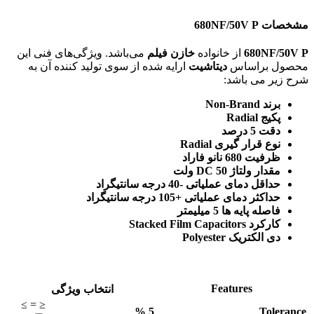
مشخصات 680NF/50V P
680NF/50V P
از خانواده
خازن فیلم
می‌باشد. ویژگی‌های فنی این
محصول براساس
دیتاشیت
ارایه شده از سوی تولید کننده آن به
شرح زیر می باشد:
برند Non-Brand
پکیج Radial
دقت 5 درصد
نوع قرار گیری Radial
ظرفیت 680 نانو فاراد
مقدار ولتاژ DC 50 ولت
حداقل دمای عملیاتی -40 درجه سانتیگراد
حداکثر دمای عملیاتی +105 درجه سانتیگراد
فاصله پایه ها 5 میلیمتر
کارکرد Stacked Film Capacitors
دی الکتریک Polyester
Features
انتخاب ویژگی
≥
=
≤
%
5
Tolerance