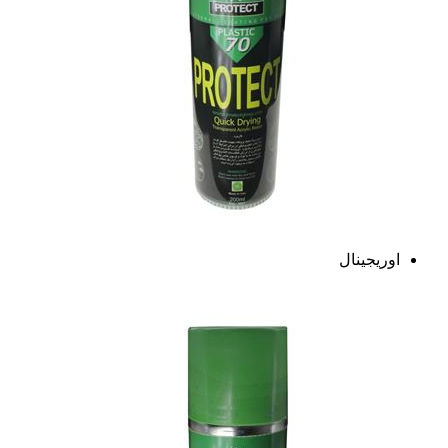
اوریجینال