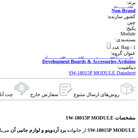
برند:
بدون برند
Non-Brand
کشور سازنده:
چین
پکیج:
Module
بسته‌بندی:
1 عدد
-
Bag
عنوان گروه:
برد آردوینو و لوازم جانبی آن
Development Boards & Accessories-Arduino
دیتاشیت:
SW-18015P MODULE Datasheet
روش‌های ارسال‌ متنوع
سفارش خارج
چت آنل
مشخصات SW-18015P MODULE
SW-18015P MODULE
از خانواده
برد آردوینو و لوازم جانبی آن
می‌باشد. ویژگی‌های فنی این محصول براساس