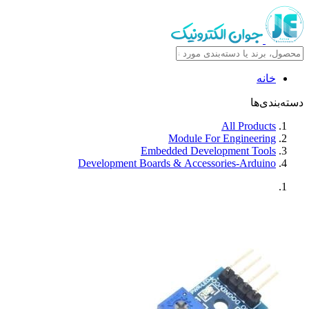
خانه
دسته‌بندی‌ها
All Products
Module For Engineering
Embedded Development Tools
Development Boards & Accessories-Arduino