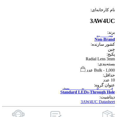
نام کارخانه‌ای:
3AW4UC
برند:
بدون برند
Non-Brand
کشور سازنده:
چین
پکیج:
Radial Lens 3mm
بسته‌بندی:
1,000 عدد
-
Bulk
حداقل:
10
عدد
عنوان گروه:
ال ای دی معمولی
Standard LEDs-Through Hole
دیتاشیت:
3AW4UC Datasheet