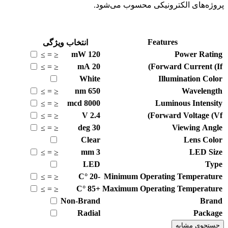
پروژه‌های الکترونیکی محسوب می‌شود.
Features
انتخاب ویژگی
mW
120
Power Rating
≥
=
≤
mA
20
Forward Current (If)
≥
=
≤
White
Illumination Color
nm
650
Wavelength
≥
=
≤
mcd
8000
Luminous Intensity
≥
=
≤
V
2.4
Forward Voltage (Vf)
≥
=
≤
deg
30
Viewing Angle
≥
=
≤
Clear
Lens Color
mm
3
LED Size
≥
=
≤
LED
Type
°C
-20
Minimum Operating Temperature
≥
=
≤
°C
+85
Maximum Operating Temperature
≥
=
≤
Non-Brand
Brand
Radial
Package
جستجوی مشابه