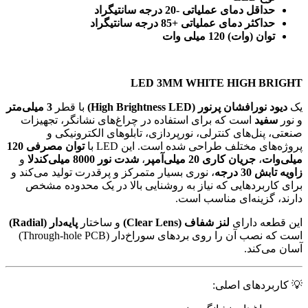
حداقل دمای عملیاتی -20 درجه سانتیگراد
حداکثر دمای عملیاتی +85 درجه سانتیگراد
توان (وات) 120 میلی وات
LED 3MM WHITE HIGH BRIGHT
یک
دیود نورافشان پرنور (High Brightness LED)
با قطر
3 میلی‌متر
و نور
سفید
است که برای استفاده در چراغ‌های نشانگر، تجهیزات
صنعتی، پنل‌های کنترلی، نورپردازی، تابلوهای الکترونیکی و
پروژه‌های مختلف طراحی شده است. این LED با
توان مصرفی 120
میلی‌وات
،
جریان کاری 20 میلی‌آمپر
،
شدت نور 8000 میلی‌کندلا
و
زاویه تابش 30 درجه
، نوری بسیار متمرکز و پرقدرت تولید می‌کند و
برای کاربردهایی که نیاز به روشنایی بالا در یک محدوده مشخص
دارند، گزینه‌ای مناسب است.
این قطعه دارای
لنز شفاف (Clear Lens)
و ساختار
پایه‌دار (Radial)
است که نصب آن را روی بردهای سوراخ‌دار (Through-hole PCB)
آسان می‌کند.
💡 کاربردهای اصلی: