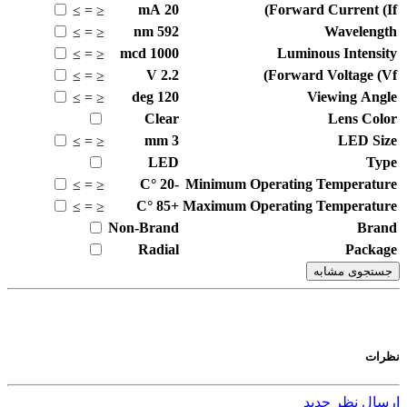
mA
20
Forward Current (If)
≥
=
≤
nm
592
Wavelength
≥
=
≤
mcd
1000
Luminous Intensity
≥
=
≤
V
2.2
Forward Voltage (Vf)
≥
=
≤
deg
120
Viewing Angle
≥
=
≤
Clear
Lens Color
mm
3
LED Size
≥
=
≤
LED
Type
°C
-20
Minimum Operating Temperature
≥
=
≤
°C
+85
Maximum Operating Temperature
≥
=
≤
Non-Brand
Brand
Radial
Package
جستجوی مشابه
نظرات
ارسال نظر جدید