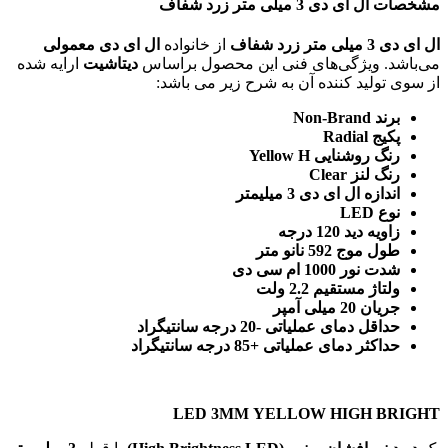
مشخصات ال ای دی 3 میلی متر زرد شفاف
ال ای دی 3 میلی متر زرد شفاف
از خانواده
ال ای دی معمولی
می‌باشد. ویژگی‌های فنی این محصول براساس
دیتاشیت
ارایه شده
از سوی تولید کننده آن به شرح زیر می باشد:
برند Non-Brand
پکیج Radial
رنگ روشنایی Yellow H
رنگ لنز Clear
اندازه ال ای دی 3 میلیمتر
نوع LED
زاویه دید 120 درجه
طول موج 592 نانو متر
شدت نور 1000 ام سی دی
ولتاژ مستقیم 2.2 ولت
جریان 20 میلی آمپر
حداقل دمای عملیاتی -20 درجه سانتیگراد
حداکثر دمای عملیاتی +85 درجه سانتیگراد
LED 3MM YELLOW HIGH BRIGHT