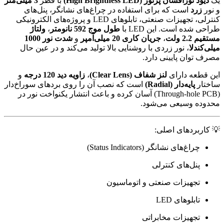
یک
دیود نورافشان پرنور (High Brightness LED)
با قطر
3 میلی‌متر
و نور
زرد
است که برای استفاده در چراغ‌های نشانگر، پنل‌های
کنترلی، تجهیزات صنعتی، تابلوهای LED و پروژه‌های الکترونیکی
طراحی شده است. این LED با
طول موج 592 نانومتر
،
ولتاژ
مستقیم 2.2 ولت
،
جریان کاری 20 میلی‌آمپر
و
شدت نور 1000
میلی‌کندلا
، نور زردی با روشنایی بالا تولید می‌کند و در عین حال
مصرف توان پایینی دارد.
این قطعه دارای
لنز شفاف (Clear Lens)
،
زاویه دید 120 درجه
و
ساختار
پایه‌دار (Radial)
است که نصب آن را روی بردهای سوراخ‌دار
(Through-hole PCB) آسان کرده و باعث انتشار یکنواخت نور در
محدوده وسیعی می‌شود.
💡 کاربردهای اصلی:
چراغ‌های نشانگر (Status Indicators)
پنل‌های کنترلی
تجهیزات صنعتی و اتوماسیون
تابلوهای LED
تجهیزات مخابراتی