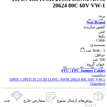
20624 80C 60V VW-1
برند:
بدون برند
Non-Brand
کشور سازنده:
چین
پکیج:
Cable
بسته‌بندی:
1 عدد
-
Bulk
حداقل:
500
عدد
عنوان گروه:
کابل فلت FFC و FPC
FFC / FPC Jumper Cables
دیتاشیت:
10PIN 1.0PITCH 21CM LONG AWM 20624 80C 60V VW-1
Datasheet
روش‌های ارسال‌ متنوع
سفارش خارج
چت