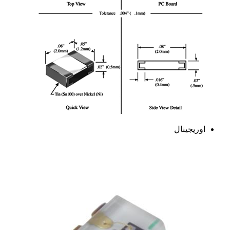
اوریجینال