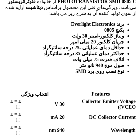
PHOTOTRANSISTOR SMD 0805 C
از خانواده
فتوترانزیستور
می‌باشد. ویژگی‌های فنی این محصول براساس
دیتاشیت
ارایه شده
از سوی تولید کننده آن به شرح زیر می باشد:
برند Everlight Electronics
پکیج 0805
ولتاژ کلکتور-امیتر 30 ولت
جریان کلکتور 20 میلی آمپر
حداقل دمای عملیاتی -25 درجه سانتیگراد
حداکثر دمای عملیاتی 85 درجه سانتیگراد
اتلاف قدرت 75 میلی وات
طول موج 940 نانو متر
نوع نصب روی برد SMD
Features
انتخاب ویژگی
≥
=
≤
Collector Emitter Voltage
V
30
(VCEO)
≥
=
≤
mA
20
DC Collector Current
≥
=
≤
nm
940
Wavelength