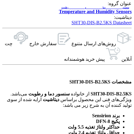
عنوان گروه:
سنسور دما و رطوبت
Temperature and Humidity Sensors
دیتاشیت:
SHT30-DIS-B2.5KS Datasheet
روش‌های ارسال‌ متنوع
سفارش خارج
چت
آنلاین
پیش خرید هوشمندانه
مشخصات SHT30-DIS-B2.5KS
SHT30-DIS-B2.5KS
از خانواده
سنسور دما و رطوبت
می‌باشد.
ویژگی‌های فنی این محصول براساس
دیتاشیت
ارایه شده از سوی
تولید کننده آن به شرح زیر می باشد:
برند Sensirion
پکیج DFN-8
حداکثر ولتاژ تغذیه 5.5 ولت
حداقل ولتاژ تغذیه 2.4 ولت