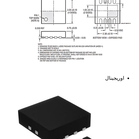
اوریجینال