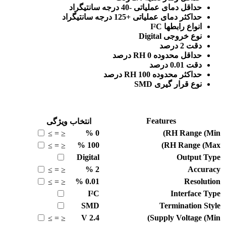
حداقل دمای عملیاتی -40 درجه سانتیگراد
حداکثر دمای عملیاتی +125 درجه سانتیگراد
انواع رابطها I²C
نوع خروجی Digital
دقت 2 درصد
حداقل محدوده RH 0 درصد
دقت 0.01 درصد
حداکثر محدوده RH 100 درصد
نوع قرار گیری SMD
Features
انتخاب ویژگی
%
0
RH Range (Min)
≥
=
≤
%
100
RH Range (Max)
≥
=
≤
Digital
Output Type
%
2
Accuracy
≥
=
≤
%
0.01
Resolution
≥
=
≤
I²C
Interface Type
SMD
Termination Style
V
2.4
Supply Voltage (Min)
≥
=
≤