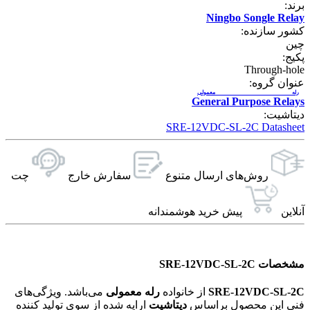
برند:
Ningbo Songle Relay
کشور سازنده:
چین
پکیج:
Through-hole
عنوان گروه:
رله معمولی
General Purpose Relays
دیتاشیت:
SRE-12VDC-SL-2C Datasheet
روش‌های ارسال‌ متنوع
سفارش خارج
چت
آنلاین
پیش خرید هوشمندانه
مشخصات SRE-12VDC-SL-2C
SRE-12VDC-SL-2C
از خانواده
رله معمولی
می‌باشد. ویژگی‌های
فنی این محصول براساس
دیتاشیت
ارایه شده از سوی تولید کننده