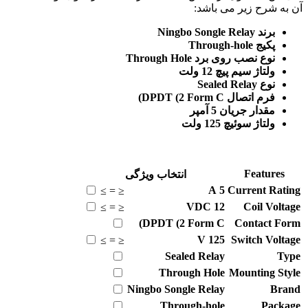
آن به شرح زیر می باشد:
برند Ningbo Songle Relay
پکیج Through-hole
نوع نصب روی برد Through Hole
ولتاژ سیم پیچ 12 ولت
نوع Sealed Relay
فرم اتصال DPDT (2 Form C)
مقدار جریان 5 آمپر
ولتاژ سوئیچ 125 ولت
Features
انتخاب ویژگی
A
5
Current Rating
≥
=
≤
VDC
12
Coil Voltage
≥
=
≤
DPDT (2 Form C)
Contact Form
V
125
Switch Voltage
≥
=
≤
Sealed Relay
Type
Through Hole
Mounting Style
Ningbo Songle Relay
Brand
Through-hole
Package