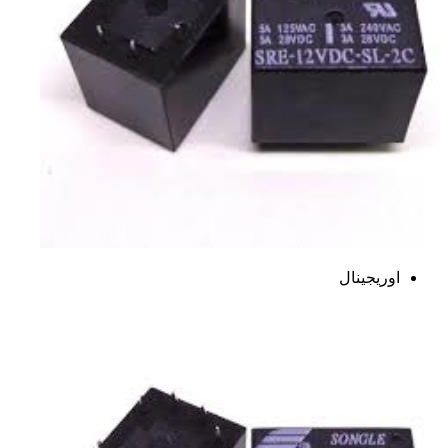
اوریجینال