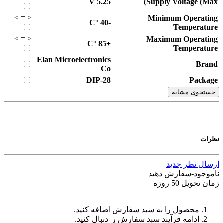
V
5.25
Supply Voltage (Max)
≥
=
≤
Minimum Operating
°C
-40
Temperature
≥
=
≤
Maximum Operating
°C
+85
Temperature
Elan Microelectronics
Brand
Co
DIP-28
Package
جستجوی مشابه
نظرات
ارسال نظر جدید
ناموجود-سفارش دهید
زمان تحویل 50 روزه
محصول را به سبد سفارش اضافه کنید.
ادامه فرآیند سبد سفارش را دنبال کنید.