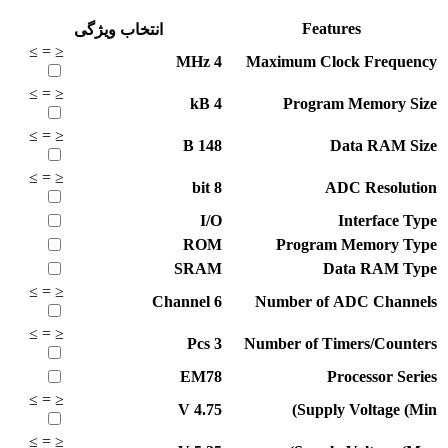
Features
انتخاب ویژگی
≥
=
≤
MHz
4
Maximum Clock Frequency
≥
=
≤
kB
4
Program Memory Size
≥
=
≤
B
148
Data RAM Size
≥
=
≤
bit
8
ADC Resolution
I/O
Interface Type
ROM
Program Memory Type
SRAM
Data RAM Type
≥
=
≤
Channel
6
Number of ADC Channels
≥
=
≤
Pcs
3
Number of Timers/Counters
EM78
Processor Series
≥
=
≤
V
4.75
Supply Voltage (Min)
≥
=
≤