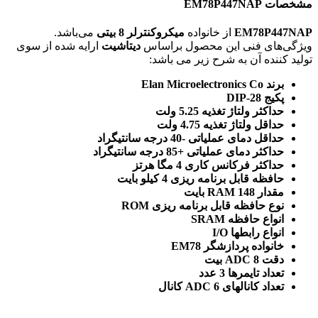
مشخصات EM78P447NAP
EM78P447NAP
از خانواده
میکروکنترلر 8 بیتی
می‌باشد.
ویژگی‌های فنی این محصول براساس
دیتاشیت
ارایه شده از سوی
تولید کننده آن به شرح زیر می باشد:
برند Elan Microelectronics Co
پکیج DIP-28
حداکثر ولتاژ تغذیه 5.25 ولت
حداقل ولتاژ تغذیه 4.75 ولت
حداقل دمای عملیاتی -40 درجه سانتیگراد
حداکثر دمای عملیاتی +85 درجه سانتیگراد
حداکثر فرکانس کاری 4 مگا هرتز
حافظه قابل برنامه ریزی 4 کیلو بایت
مقدار RAM 148 بایت
نوع حافظه قابل برنامه ریزی ROM
انواع حافظه SRAM
انواع رابطها I/O
خانواده پردازشگر EM78
دقت ADC 8 بیت
تعداد تایمرها 3 عدد
تعداد کانالهای ADC 6 کانال