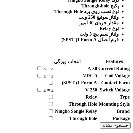
برند Ningbo Songle Relay
پکیج Through-hole
نوع نصب روی برد Through Hole
ولتاژ سوئیچ 250 ولت
مقدار جریان 30 آمپر
نوع Relay
ولتاژ سیم پیچ 5 ولت
فرم اتصال SPST (1 Form A)
Features
انتخاب ویژگی
A
30
Current Rating
≥
=
≤
VDC
5
Coil Voltage
≥
=
≤
SPST (1 Form A)
Contact Form
V
250
Switch Voltage
≥
=
≤
Relay
Type
Through Hole
Mounting Style
Ningbo Songle Relay
Brand
Through-hole
Package
جستجوی مشابه