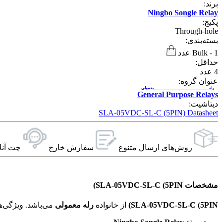
برند:
Ningbo Songle Relay
پکیج:
Through-hole
بسته‌بندی:
1 عدد
-
Bulk
حداقل:
4
عدد
عنوان گروه:
رله معمولی
General Purpose Relays
دیتاشیت:
SLA-05VDC-SL-C (5PIN) Datasheet
روش‌های ارسال‌ متنوع
سفارش خارج
چت آنل
مشخصات SLA-05VDC-SL-C (5PIN)
SLA-05VDC-SL-C (5PIN)
از خانواده
رله معمولی
می‌باشد. ویژگی‌های فنی این محصول براساس